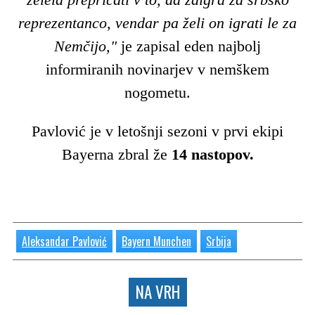
reprezentanco, vendar pa želi on igrati le za
Nemčijo,"
je zapisal eden najbolj
informiranih novinarjev v nemškem
nogometu.
Pavlović je v letošnji sezoni v prvi ekipi
Bayerna zbral že
14 nastopov.
Aleksandar Pavlović
Bayern Munchen
Srbija
NA VRH