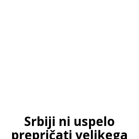
SI
|
RS
|
EN
Srbiji ni uspelo
prepričati velikega