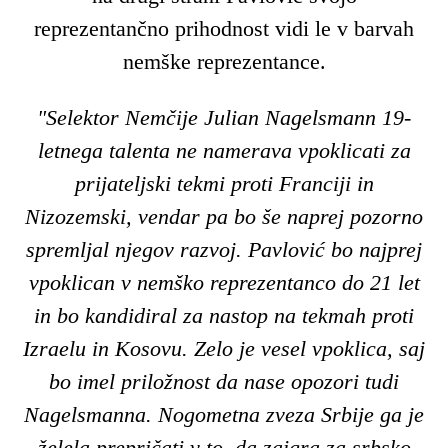
reprezentančno prihodnost vidi le v barvah
nemške reprezentance.
"Selektor Nemčije Julian Nagelsmann 19-
letnega talenta ne namerava vpoklicati za
prijateljski tekmi proti Franciji in
Nizozemski, vendar pa bo še naprej pozorno
spremljal njegov razvoj. Pavlović bo najprej
vpoklican v nemško reprezentanco do 21 let
in bo kandidiral za nastop na tekmah proti
Izraelu in Kosovu. Zelo je vesel vpoklica, saj
bo imel priložnost da nase opozori tudi
Nagelsmanna. Nogometna zveza Srbije ga je
želela prepričati v to, da zaigra za srbsko