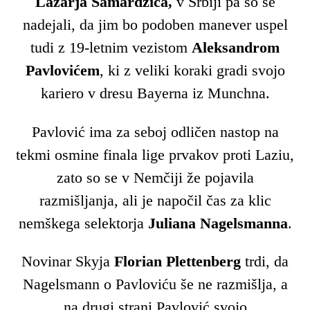
Lazarja Samardžića,
v Srbiji pa so se
nadejali, da jim bo podoben manever uspel
tudi z 19-letnim vezistom
Aleksandrom
Pavlovićem
, ki z veliki koraki gradi svojo
kariero v dresu Bayerna iz Munchna.
Pavlović ima za seboj odličen nastop na
tekmi osmine finala lige prvakov proti Laziu,
zato so se v Nemčiji že pojavila
razmišljanja, ali je napočil čas za klic
nemškega selektorja
Juliana Nagelsmanna
.
Novinar Skyja
Florian Plettenberg
trdi, da
Nagelsmann o Pavloviću še ne razmišlja, a
na drugi strani Pavlović svojo