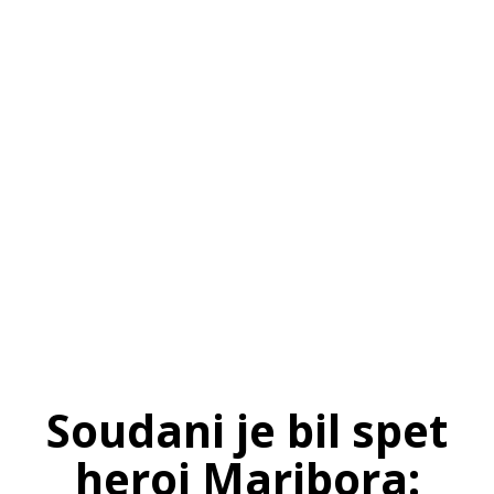
SI
|
RS
|
EN
Soudani je bil spet
heroj Maribora: