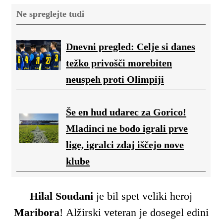
Ne spreglejte tudi
Dnevni pregled: Celje si danes
težko privošči morebiten
neuspeh proti Olimpiji
Še en hud udarec za Gorico!
Mladinci ne bodo igrali prve
lige, igralci zdaj iščejo nove
klube
Hilal Soudani
je bil spet veliki heroj
Maribora
! Alžirski veteran je dosegel edini