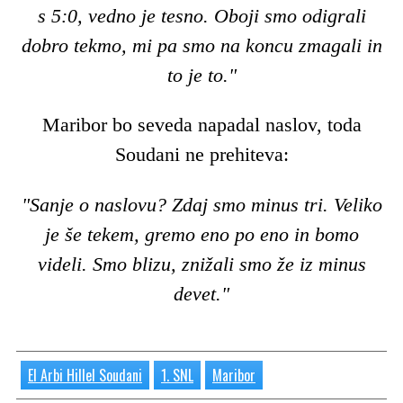
s 5:0, vedno je tesno. Oboji smo odigrali
dobro tekmo, mi pa smo na koncu zmagali in
to je to."
Maribor bo seveda napadal naslov, toda
Soudani ne prehiteva:
"Sanje o naslovu? Zdaj smo minus tri. Veliko
je še tekem, gremo eno po eno in bomo
videli. Smo blizu, znižali smo že iz minus
devet."
El Arbi Hillel Soudani
1. SNL
Maribor