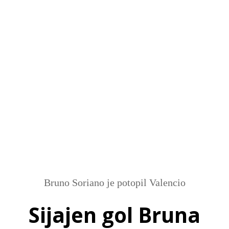
SI
|
RS
|
EN
Bruno Soriano je potopil Valencio
Sijajen gol Bruna