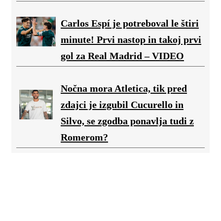
Carlos Espí je potreboval le štiri
minute! Prvi nastop in takoj prvi
gol za Real Madrid – VIDEO
Nočna mora Atletica, tik pred
zdajci je izgubil Cucurello in
Silvo, se zgodba ponavlja tudi z
Romerom?