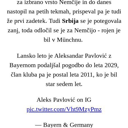
za izbrano vrsto Nemčije in do danes
nastopil na petih tekmah, prispeval pa je tudi
že prvi zadetek. Tudi
Srbija
se je potegovala
zanj, toda odločil se je za Nemčijo - rojen je
bil v Münchnu.
Lansko leto je Aleksandar Pavlović z
Bayernom podaljšal pogodbo do leta 2029,
član kluba pa je postal leta 2011, ko je bil
star sedem let.
Aleks Pavlović on IG
pic.twitter.com/Vht9MzyPmz
— Bayern & Germany