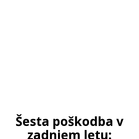
SI
|
RS
|
EN
Šesta poškodba v
zadnjem letu: