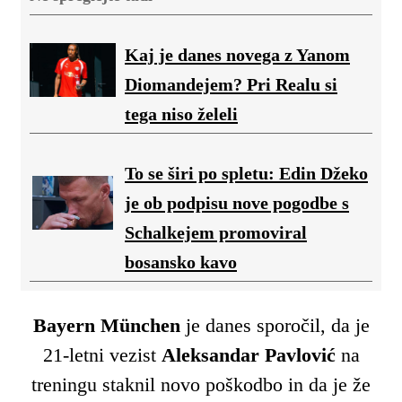
Kaj je danes novega z Yanom
Diomandejem? Pri Realu si
tega niso želeli
To se širi po spletu: Edin Džeko
je ob podpisu nove pogodbe s
Schalkejem promoviral
bosansko kavo
Bayern München
je danes sporočil, da je
21-letni vezist
Aleksandar Pavlović
na
treningu staknil novo poškodbo in da je že