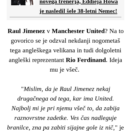
novega trenerja, Eddieja Howa
je nasledil šele 38-letni Nemec!
Raul Jimenez
v
Manchester United
? Na to
govorico se je odzval nekdanji nogometaš
tega angleškega velikana in tudi dolgoletni
angleški reprezentant
Rio Ferdinand
. Ideja
mu je všeč.
"
Mislim, da je Raul Jimenez nekaj
drugačnega od tega, kar ima United.
Najbolj mi je pri njemu všeč to, da zabija
raznovrstne zadetke. Ves čas nadleguje
branilce, zna pa zabiti sijajne gole iz nič
," je