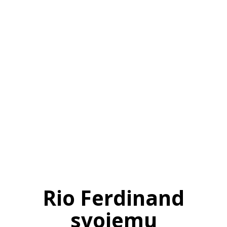
SI
|
RS
|
EN
Rio Ferdinand
svojemu