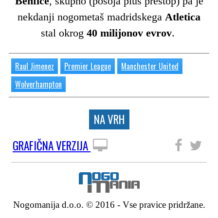
Benfice
, skupno (posoja plus prestop) pa je
nekdanji nogometaš madridskega
Atletica
stal okrog
40 milijonov evrov
.
Raul Jimenez
Premier League
Manchester United
Wolverhampton
NA VRH
GRAFIČNA VERZIJA
SLEDITE NAM
Nogomanija d.o.o. © 2016 - Vse pravice pridržane.