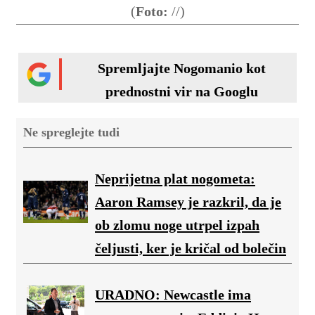
(
Foto:
//)
Spremljajte Nogomanio kot
prednostni vir na Googlu
Ne spreglejte tudi
Neprijetna plat nogometa:
Aaron Ramsey je razkril, da je
ob zlomu noge utrpel izpah
čeljusti, ker je kričal od bolečin
URADNO: Newcastle ima