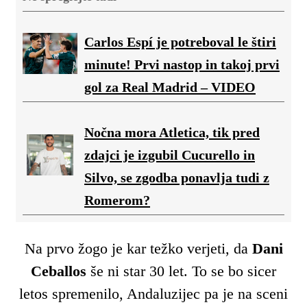
Carlos Espí je potreboval le štiri
minute! Prvi nastop in takoj prvi
gol za Real Madrid – VIDEO
Nočna mora Atletica, tik pred
zdajci je izgubil Cucurello in
Silvo, se zgodba ponavlja tudi z
Romerom?
Na prvo žogo je kar težko verjeti, da
Dani
Ceballos
še ni star 30 let. To se bo sicer
letos spremenilo, Andaluzijec pa je na sceni