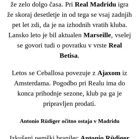
že zelo dolgo časa. Pri
Real Madridu
igra
že skoraj desetletje in od tega se vsaj zadnjih
pet let zdi, da je na izhodnih vratih kluba.
Lansko leto je bil aktualen
Marseille
, vselej
se govori tudi o povratku v vrste
Real
Betisa
.
Letos se Ceballosa povezuje z
Ajaxom
iz
Amsterdama. Pogodbo pri Realu ima do
konca prihodnje sezone, klub pa ga je
pripravljen prodati.
Antonio Rüdiger očitno ostaja v Madridu
Izkušeni nemški branilec
Antonio Rüdiger