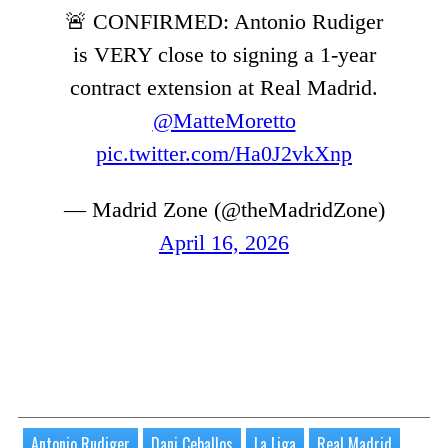
🚨 CONFIRMED: Antonio Rudiger
is VERY close to signing a 1-year
contract extension at Real Madrid.
@MatteMoretto
pic.twitter.com/Ha0J2vkXnp
— Madrid Zone (@theMadridZone)
April 16, 2026
Antonio Rudiger
Dani Ceballos
La Liga
Real Madrid