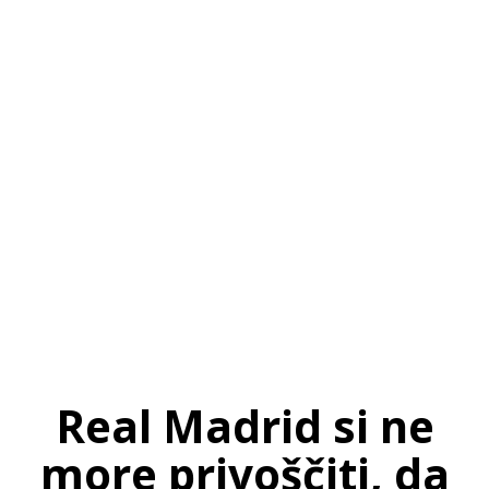
SI
|
RS
|
EN
Real Madrid si ne
more privoščiti, da