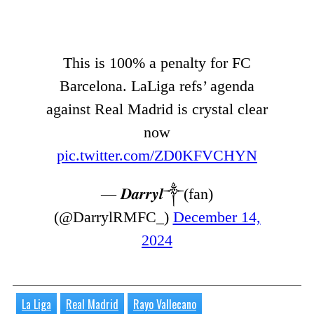
This is 100% a penalty for FC
Barcelona. LaLiga refs’ agenda
against Real Madrid is crystal clear
now
pic.twitter.com/ZD0KFVCHYN
— 𝑫𝒂𝒓𝒓𝒚𝒍༒(fan)
(@DarrylRMFC_)
December 14,
2024
La Liga
Real Madrid
Rayo Vallecano