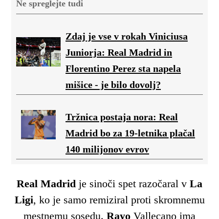
Ne spreglejte tudi
Zdaj je vse v rokah Viniciusa
Juniorja: Real Madrid in
Florentino Perez sta napela
mišice - je bilo dovolj?
Tržnica postaja nora: Real
Madrid bo za 19-letnika plačal
140 milijonov evrov
Real Madrid
je sinoči spet razočaral v
La
Ligi
, ko je samo remiziral proti skromnemu
mestnemu sosedu.
Rayo
Vallecano ima