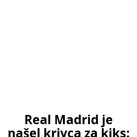
SI
|
RS
|
EN
Real Madrid je
našel krivca za kiks: