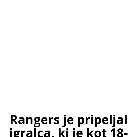
SI
|
RS
|
EN
Rangers je pripeljal
igralca, ki je kot 18-