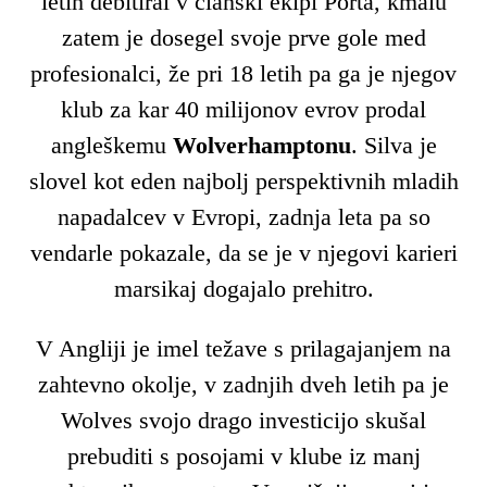
letih debitiral v članski ekipi Porta, kmalu
zatem je dosegel svoje prve gole med
profesionalci, že pri 18 letih pa ga je njegov
klub za kar 40 milijonov evrov prodal
angleškemu
Wolverhamptonu
. Silva je
slovel kot eden najbolj perspektivnih mladih
napadalcev v Evropi, zadnja leta pa so
vendarle pokazale, da se je v njegovi karieri
marsikaj dogajalo prehitro.
V Angliji je imel težave s prilagajanjem na
zahtevno okolje, v zadnjih dveh letih pa je
Wolves svojo drago investicijo skušal
prebuditi s posojami v klube iz manj