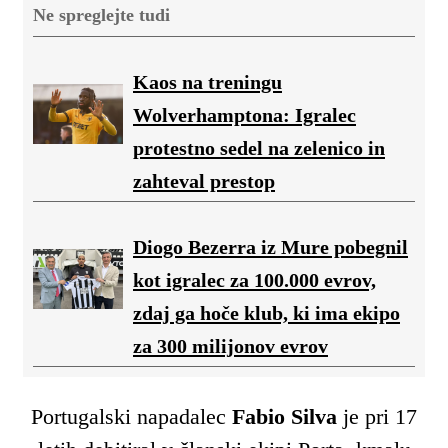
Ne spreglejte tudi
Kaos na treningu
Wolverhamptona: Igralec
protestno sedel na zelenico in
zahteval prestop
Diogo Bezerra iz Mure pobegnil
kot igralec za 100.000 evrov,
zdaj ga hoče klub, ki ima ekipo
za 300 milijonov evrov
Portugalski napadalec
Fabio Silva
je pri 17