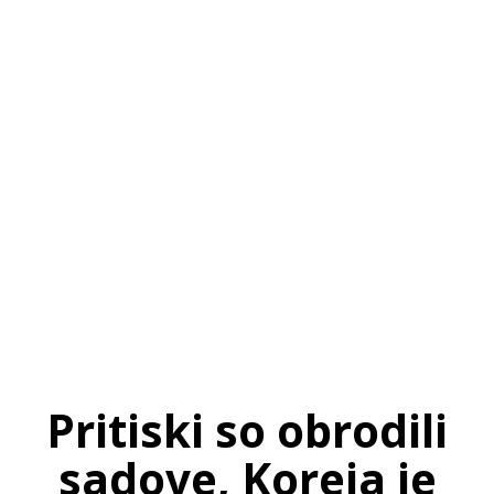
SI
|
RS
|
EN
Pritiski so obrodili
sadove, Koreja je