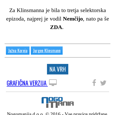
Za Klinsmanna je bila to tretja selektorska
epizoda, najprej je vodil
Nemčijo
, nato pa še
ZDA
.
Južna Koreja
Jurgen Klinsmann
NA VRH
GRAFIČNA VERZIJA
SLEDITE NAM
Nogomanija d.o.o. © 2016 - Vse pravice pridržane.