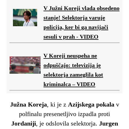
V Južni Koreji vlada obsedeno
stanje! Selektorja varuje
policija, ker bi ga navijači
sesuli v prah - VIDEO
V Koreji neuspeha ne
odpuščajo: televizija je
selektorja zameglila kot
kriminalca – VIDEO
Južna Koreja
, ki je z
Azijskega pokala
v
polfinalu presenetljivo izpadla proti
Jordaniji
, je odslovila selektorja.
Jurgen