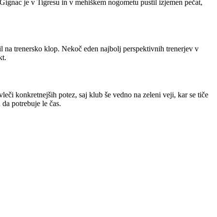
. Gignac je v Tigresu in v mehiškem nogometu pustil izjemen pečat,
l na trenersko klop. Nekoč eden najbolj perspektivnih trenerjev v
kt.
 konkretnejših potez, saj klub še vedno na zeleni veji, kar se tiče
da potrebuje le čas.