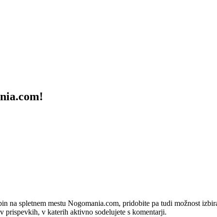
ania.com!
bin na spletnem mestu Nogomania.com, pridobite pa tudi možnost izbiran
 v prispevkih, v katerih aktivno sodelujete s komentarji.