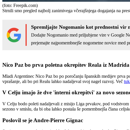
(foto: Freepik.com)
Strnili smo pregled najbolj zanimivega včerajšnjega dogajanja na pre
Spremljajte Nogomanio kot prednostni vir 
Dodajte Nogomanio med priljubjene vire v Google N
prejemajte najpomembnejše nogometne novice med pr
Nico Paz bo prva poletna okrepitev Reala iz Madrida
Mladi Argentinec Nico Paz bo po poročanju španskih medijev prva pole
vprašanje, ali bo pri Realu lahko nadaljeval svoj nagel razvoj. Več
tuk
V Celju imajo že dve 'interni okrepitvi' za novo sezon
V Celju bodo poleti nadaljevali z misijo Liga prvakov, pod vodstvom V
sezono v smislu, da bi oba lahko postala še pomembnejša člana celjs
Poslovil se je Andre-Pierre Gignac