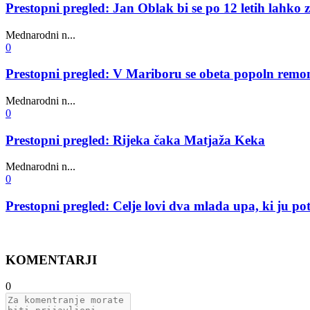
Prestopni pregled: Jan Oblak bi se po 12 letih lahko 
Mednarodni n...
0
Prestopni pregled: V Mariboru se obeta popoln remo
Mednarodni n...
0
Prestopni pregled: Rijeka čaka Matjaža Keka
Mednarodni n...
0
Prestopni pregled: Celje lovi dva mlada upa, ki ju po
KOMENTARJI
0