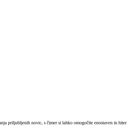
SLO
|
SRB
|
ENG
ja priljubljenih novic, s čimer si lahko omogočite enostaven in hiter