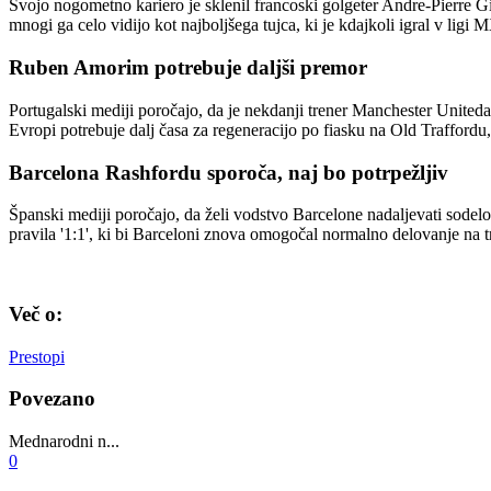
Svojo nogometno kariero je sklenil francoski golgeter Andre-Pierre Gi
mnogi ga celo vidijo kot najboljšega tujca, ki je kdajkoli igral v ligi
Ruben Amorim potrebuje daljši premor
Portugalski mediji poročajo, da je nekdanji trener Manchester Uniteda
Evropi potrebuje dalj časa za regeneracijo po fiasku na Old Traffordu, 
Barcelona Rashfordu sporoča, naj bo potrpežljiv
Španski mediji poročajo, da želi vodstvo Barcelone nadaljevati sodel
pravila '1:1', ki bi Barceloni znova omogočal normalno delovanje na t
Več o:
Prestopi
Povezano
Mednarodni n...
0