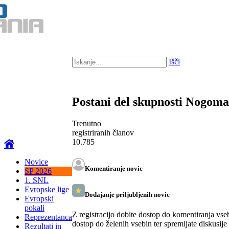
Išči
Postani del skupnosti Nogom
Trenutno
registriranih članov
10.785
Novice
Komentiranje novic
SP 2026
1. SNL
Evropske lige
Dodajanje priljubljenih novic
Evropski
pokali
Z registracijo dobite dostop do komentiranja vse
Reprezentanca
dostop do želenih vsebin ter spremljate diskusije
Rezultati in