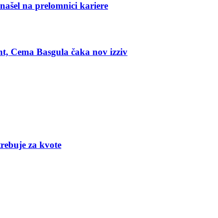
znašel na prelomnici kariere
nt, Cema Basgula čaka nov izziv
trebuje za kvote