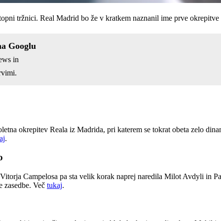
stopni tržnici. Real Madrid bo že v kratkem naznanil ime prve okrepitv
na Googlu
ews in
vimi.
tna okrepitev Reala iz Madrida, pri katerem se tokrat obeta zelo dinam
aj
.
o
itorja Campelosa pa sta velik korak naprej naredila Milot Avdyli in Pap
ke zasedbe. Več
tukaj
.