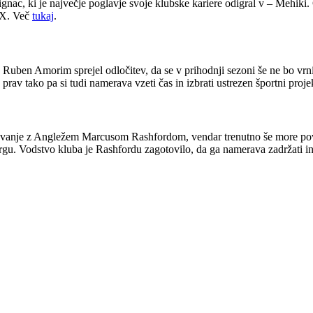
gnac, ki je največje poglavje svoje klubske kariere odigral v – Mehiki
 MX. Več
tukaj
.
 Ruben Amorim sprejel odločitev, da se v prihodnji sezoni še ne bo vrni
prav tako pa si tudi namerava vzeti čas in izbrati ustrezen športni proje
ovanje z Angležem Marcusom Rashfordom, vendar trenutno še more povleči
rgu. Vodstvo kluba je Rashfordu zagotovilo, da ga namerava zadržati in 