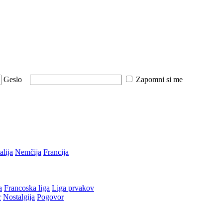
Geslo
Zapomni si me
talija
Nemčija
Francija
a
Francoska liga
Liga prvakov
r
Nostalgija
Pogovor