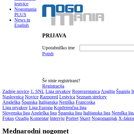
lestvice
Nogomania
PLUS
News in
English
PRIJAVA
Uporabniško ime
Potrdi
Še niste registrirani?
Registracija
Zadnje novice
1. SNL
Liga prvakov
Reprezentanca
Anglija
Španija
I
Naslovnica
Novice
Razpored
Lestvica
Seznam strelcev
Angleška
Španska
Italijanska
Nemška
Francoska
Liga prvakov
Liga Europa
Konferenčna liga
Slovenska liga
Angleška liga
Španska liga
Italijanska liga
Nemška lig
Fokus
Ozadja
Komentar
Intervju
Portret
Skavt
Nogomanijak
X-fakto
Mednarodni nogomet