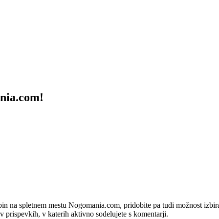
ania.com!
bin na spletnem mestu Nogomania.com, pridobite pa tudi možnost izbiran
 v prispevkih, v katerih aktivno sodelujete s komentarji.