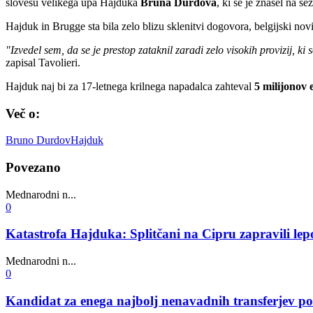
slovesu velikega upa Hajduka
Bruna
Durdova
, ki se je znašel na s
Hajduk in Brugge sta bila zelo blizu sklenitvi dogovora, belgijski novi
"Izvedel sem, da se je prestop zataknil zaradi zelo visokih provizij, 
zapisal Tavolieri.
Hajduk naj bi za 17-letnega krilnega napadalca zahteval
5 milijonov 
Več o:
Bruno Durdov
Hajduk
Povezano
Mednarodni n...
0
Katastrofa Hajduka: Splitčani na Cipru zapravili lepo
Mednarodni n...
0
Kandidat za enega najbolj nenavadnih transferjev po