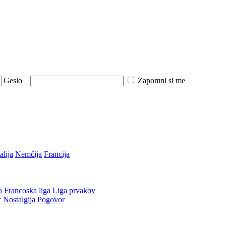
Geslo
Zapomni si me
talija
Nemčija
Francija
a
Francoska liga
Liga prvakov
r
Nostalgija
Pogovor