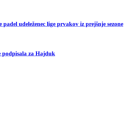
 padel udeleženec lige prvakov iz prejšnje sezone
e podpisala za Hajduk