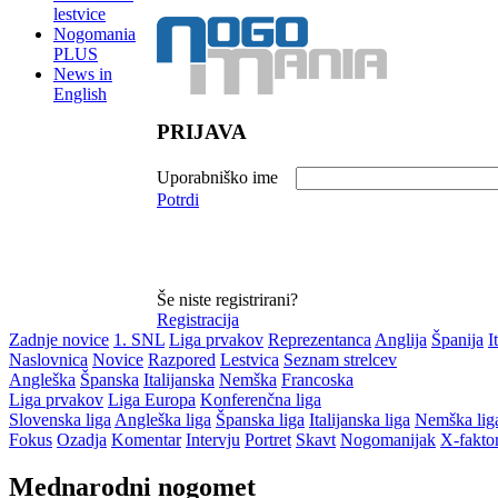
lestvice
Nogomania
PLUS
News in
English
PRIJAVA
Uporabniško ime
Potrdi
Še niste registrirani?
Registracija
Zadnje novice
1. SNL
Liga prvakov
Reprezentanca
Anglija
Španija
I
Naslovnica
Novice
Razpored
Lestvica
Seznam strelcev
Angleška
Španska
Italijanska
Nemška
Francoska
Liga prvakov
Liga Europa
Konferenčna liga
Slovenska liga
Angleška liga
Španska liga
Italijanska liga
Nemška lig
Fokus
Ozadja
Komentar
Intervju
Portret
Skavt
Nogomanijak
X-fakto
Mednarodni nogomet