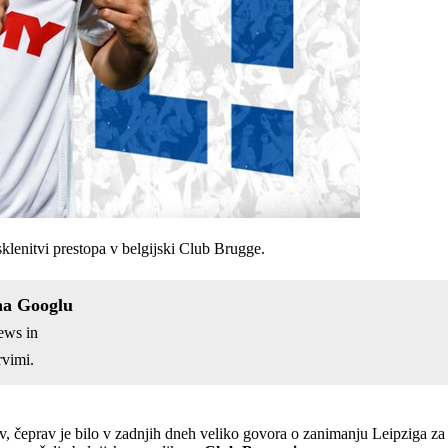
sklenitvi prestopa v belgijski Club Brugge.
na Googlu
ews in
vimi.
v, čeprav je bilo v zadnjih dneh veliko govora o zanimanju Leipziga z