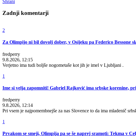
Shrani
Zadnji komentarji
2
Za Olimpijo ni bil dovolj dober, v Osijeku pa Federico Bessone sl
fredperry
9.8.2026, 12:15
Verjetno ima tudi boljše nogometaše kot jih je imel v Ljubljani .
1
Ime si velja zapomniti! Gabriel Rajković ima srbske korenine, pri
fredperry
9.8.2026, 12:14
Pri vsem je najpomembnejše za nas Slovence to da ima mladenič srbsk
1
Prvakom se smeji, Olimpija pa se še naprej sramoti: Tekma v Celj