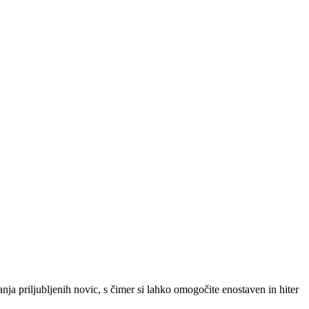
SLO
|
SRB
|
ENG
ja priljubljenih novic, s čimer si lahko omogočite enostaven in hiter