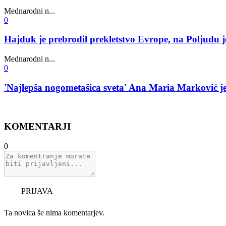
Mednarodni n...
0
Hajduk je prebrodil prekletstvo Evrope, na Poljudu je
Mednarodni n...
0
'Najlepša nogometašica sveta' Ana Maria Marković j
KOMENTARJI
0
PRIJAVA
Ta novica še nima komentarjev.