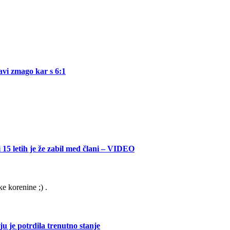
avi zmago kar s 6:1
 15 letih je že zabil med člani – VIDEO
e korenine ;) .
u je potrdila trenutno stanje