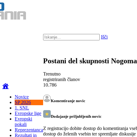
Išči
Postani del skupnosti Nogom
Trenutno
registriranih članov
10.786
Novice
Komentiranje novic
SP 2026
1. SNL
Evropske lige
Dodajanje priljubljenih novic
Evropski
pokali
Z registracijo dobite dostop do komentiranja vse
Reprezentanca
dostop do želenih vsebin ter spremljate diskusije
Rezultati in