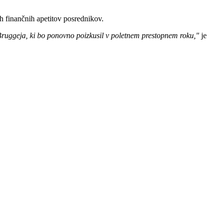
ih finančnih apetitov posrednikov.
ub Bruggeja, ki bo ponovno poizkusil v poletnem prestopnem roku,"
je