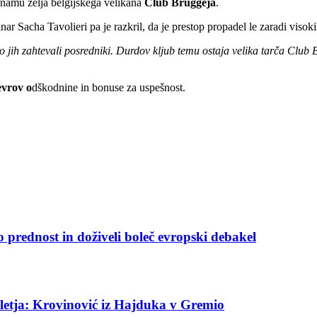
eznamu želja belgijskega velikana
Club Bruggeja
.
nar Sacha Tavolieri pa je razkril, da je prestop propadel le zaradi visok
ki so jih zahtevali posredniki. Durdov kljub temu ostaja velika tarča Cl
evrov o
dškodnine in bonuse za uspešnost.
 prednost in doživeli boleč evropski debakel
letja: Krovinović iz Hajduka v Gremio