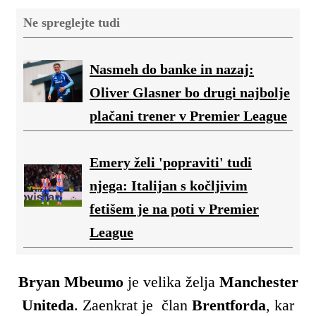
Ne spreglejte tudi
Nasmeh do banke in nazaj:
Oliver Glasner bo drugi najbolje
plačani trener v Premier League
Emery želi 'popraviti' tudi
njega: Italijan s kočljivim
fetišem je na poti v Premier
League
Bryan Mbeumo
je velika želja
Manchester
Uniteda
. Zaenkrat je član
Brentforda
, kar