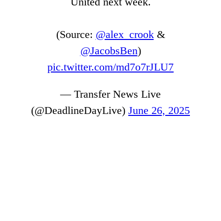
United next week.
(Source:
@alex_crook
&
@JacobsBen
)
pic.twitter.com/md7o7rJLU7
— Transfer News Live
(@DeadlineDayLive)
June 26, 2025