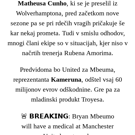
Matheusa Cunho
, ki se je preselil iz
Wolverhamptona, pred začetkom nove
sezone pa se pri rdečih vragih pričakuje še
kar nekaj prometa. Tudi v smislu odhodov,
mnogi člani ekipe so v situacijah, kjer niso v
načrtih trenerja Rubena Amorima.
Predvidoma bo United za Mbeuma,
reprezentanta
Kameruna
, odštel vsaj 60
milijonov evrov odškodnine. Gre pa za
mladinski produkt Troyesa.
🚨 𝗕𝗥𝗘𝗔𝗞𝗜𝗡𝗚: Bryan Mbeumo
will have a medical at Manchester