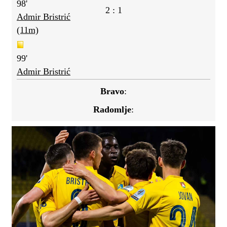
98'
2 : 1
Admir Bristrić
(11m)
99'
Admir Bristrić
Bravo
:
Radomlje
: