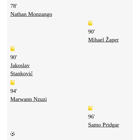
78'
Nathan Monzango
90'
Mihael Žaper
90'
Jakoslav
Stanković
94'
Marwann Nzuzi
96'
Samo Pridgar