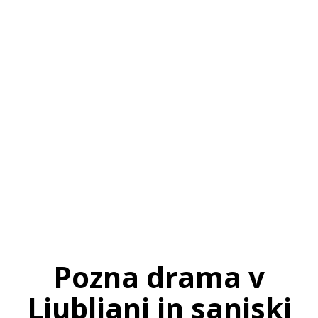
SI
|
RS
|
EN
Pozna drama v
Ljubljani in sanjski