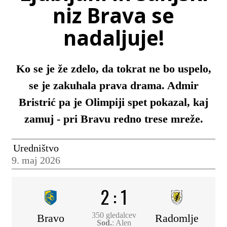
niz Brava se
nadaljuje!
Ko se je že zdelo, da tokrat ne bo uspelo,
se je zakuhala prava drama. Admir
Bristrić pa je Olimpiji spet pokazal, kaj
zamuj - pri Bravu redno trese mreže.
Uredništvo
9. maj 2026
2
:
1
350 gledalcev
Bravo
Radomlje
Sod.
: Alen