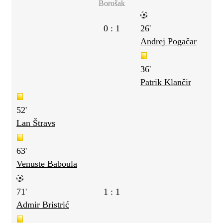
Borošak
0 : 1
26'
Andrej Pogačar
36'
Patrik Klančir
52'
Lan Štravs
63'
Venuste Baboula
71'
1 : 1
Admir Bristrić