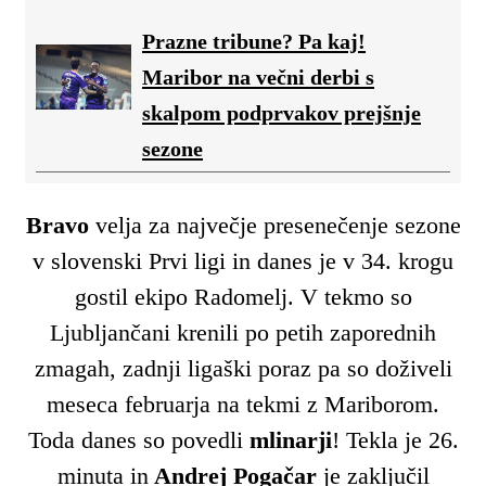
Prazne tribune? Pa kaj!
Maribor na večni derbi s
skalpom podprvakov prejšnje
sezone
Bravo
velja za največje presenečenje sezone
v slovenski Prvi ligi in danes je v 34. krogu
gostil ekipo Radomelj. V tekmo so
Ljubljančani krenili po petih zaporednih
zmagah, zadnji ligaški poraz pa so doživeli
meseca februarja na tekmi z Mariborom.
Toda danes so povedli
mlinarji
! Tekla je 26.
minuta in
Andrej Pogačar
je zaključil