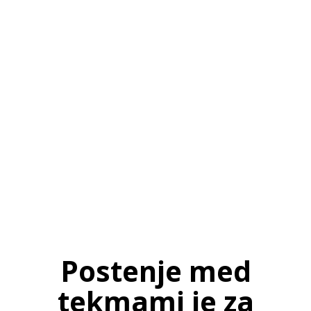
SI
|
RS
|
EN
Postenje med
tekmami je za