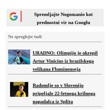
Spremljajte Nogomanio kot
prednostni vir na Googlu
Ne spreglejte tudi
URADNO: Olimpijo je okrepil
Artur Vinicius iz brazilskega
velikana Fluminenseja
Radomlje so v Slovenijo
pripeljale 22-letnega krilnega
napadalca iz Splita