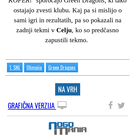
KOPER
!" sporočajo Green Dragons, ki tako
ostajajo zvesti klubu. Kaj pa si mislijo o
sami igri in rezultatih, pa so pokazali na
zadnji tekmi v
Celju
, ko so predčasno
zapustili tekmo.
1. SNL
Olimpija
Green Dragons
NA VRH
GRAFIČNA VERZIJA
SLEDITE NAM