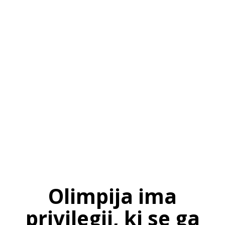
SI
|
RS
|
EN
Olimpija ima
privilegij, ki se ga