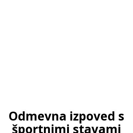
SI
|
RS
|
EN
Odmevna izpoved s
športnimi stavami