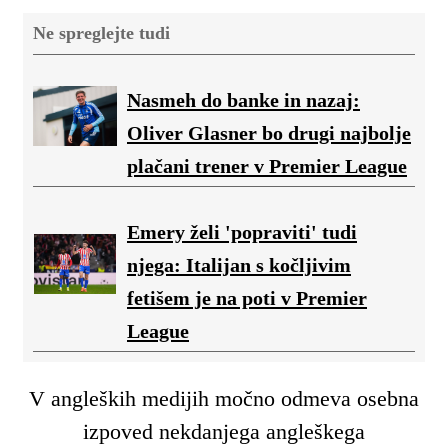
Ne spreglejte tudi
Nasmeh do banke in nazaj:
Oliver Glasner bo drugi najbolje
plačani trener v Premier League
Emery želi 'popraviti' tudi
njega: Italijan s kočljivim
fetišem je na poti v Premier
League
V angleških medijih močno odmeva osebna
izpoved nekdanjega angleškega