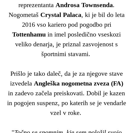
reprezentanta
Androsa Townsenda
.
Nogometaš
Crystal Palaca
, ki je bil do leta
2016 vso kariero pod pogodbo pri
Tottenhamu
in imel posledično vseskozi
veliko denarja, je priznal zasvojenost s
športnimi stavami.
Prišlo je tako daleč, da je za njegove stave
izvedela
Angleška nogometna zveza (FA)
in zadevo začela preiskovati. Dobil je kazen
in pogojen suspenz, po katerih se je vendarle
vzel v roke.
"
Točno se spomnim, kje sem položil svojo