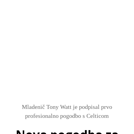
SI
|
RS
|
EN
Mladenič Tony Watt je podpisal prvo
profesionalno pogodbo s Celticom