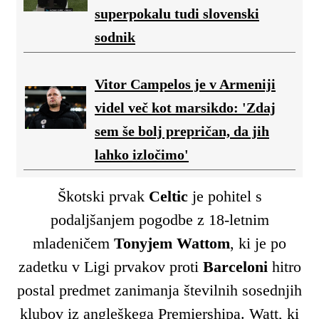
superpokalu tudi slovenski
sodnik
Vitor Campelos je v Armeniji
videl več kot marsikdo: 'Zdaj
sem še bolj prepričan, da jih
lahko izločimo'
Škotski prvak
Celtic
je pohitel s
podaljšanjem pogodbe z 18-letnim
mladeničem
Tonyjem
Wattom
, ki je po
zadetku v Ligi prvakov proti
Barceloni
hitro
postal predmet zanimanja številnih sosednjih
klubov iz angleškega Premiershipa. Watt, ki