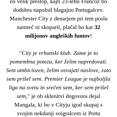
en velik prestop, kajti 23-letni Francoz bo
dodobra napolnil blagajno Portugalcev.
Manchester City z denarjem pri tem poslu
namreč ni skoparil, plačal bo kar
32
milijonov angleških funtov
!
"
City je vrhunski klub. Zame je to
pomembna poteza, ker želim napredovati.
Sem ambiciozen, želim osvajati naslove, zato
sem prišel sem. Premier League je najboljša
liga na svetu in srečen sem, ker sem prišel
sem
," je ob sklenitvi dogovora dejal
Mangala, ki bo v Cityju igral skupaj s
svojim nekdanji soigralcem iz Porta