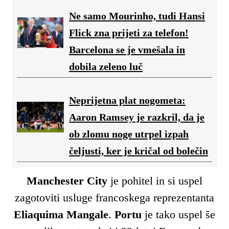
Ne samo Mourinho, tudi Hansi
Flick zna prijeti za telefon!
Barcelona se je vmešala in
dobila zeleno luč
Neprijetna plat nogometa:
Aaron Ramsey je razkril, da je
ob zlomu noge utrpel izpah
čeljusti, ker je kričal od bolečin
Manchester City
je pohitel in si uspel
zagotoviti usluge francoskega reprezentanta
Eliaquima Mangale
.
Portu
je tako uspel še