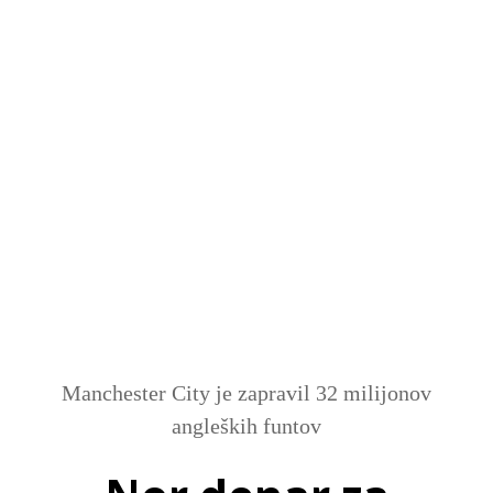
SI
|
RS
|
EN
Manchester City je zapravil 32 milijonov
angleških funtov