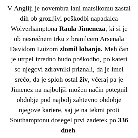
V Angliji je novembra lani marsikomu zastal
dih ob grozljivi poškodbi napadalca
Wolverhamptona
Raula Jimeneza
, ki si je
ob nesrečnem trku z branilcem Arsenala
Davidom Luizom
zlomil lobanjo
. Mehičan
je utrpel izredno hudo poškodbo, po kateri
so njegovi zdravniki priznali, da je imel
srečo, da je sploh ostal
živ
, včeraj pa je
Jimenez na najboljši možen način potegnil
obdobje pod najbolj zahtevno obdobje
njegove kariere, saj je na tekmi proti
Southamptonu dosegel prvi zadetek po
336
dneh
.