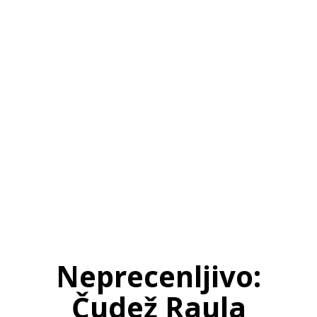
SI
|
RS
|
EN
Neprecenljivo:
Čudež Raula