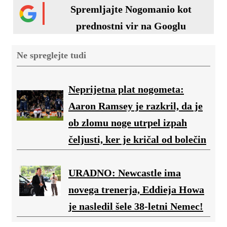
Spremljajte Nogomanio kot
prednostni vir na Googlu
Ne spreglejte tudi
Neprijetna plat nogometa:
Aaron Ramsey je razkril, da je
ob zlomu noge utrpel izpah
čeljusti, ker je kričal od bolečin
URADNO: Newcastle ima
novega trenerja, Eddieja Howa
je nasledil šele 38-letni Nemec!