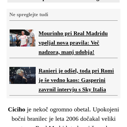
Ne spreglejte tudi
Mourinho pri Real Madridu
vpeljal nova pravila: Več
nadzora, manj udobja!
Ranieri je odšel, toda pri Romi
je še vedno kaos: Gasperini
zavrnil intervju s Sky Italia
Ciciho
je nekoč ogromno obetal. Upokojeni
bočni branilec je leta 2006 dočakal veliki