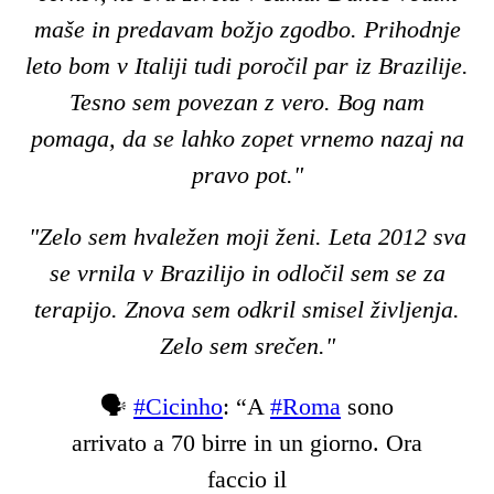
maše in predavam božjo zgodbo. Prihodnje
leto bom v Italiji tudi poročil par iz Brazilije.
Tesno sem povezan z vero. Bog nam
pomaga, da se lahko zopet vrnemo nazaj na
pravo pot."
"Zelo sem hvaležen moji ženi. Leta 2012 sva
se vrnila v Brazilijo in odločil sem se za
terapijo. Znova sem odkril smisel življenja.
Zelo sem srečen."
🗣️
#Cicinho
: “A
#Roma
sono
arrivato a 70 birre in un giorno. Ora
faccio il