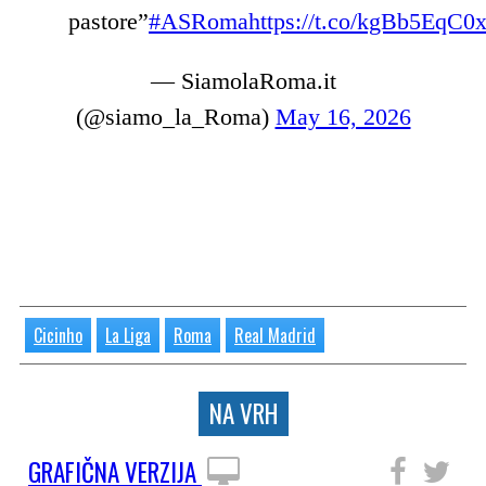
pastore”
#ASRoma
https://t.co/kgBb5EqC0
— SiamolaRoma.it
(@siamo_la_Roma)
May 16, 2026
Cicinho
La Liga
Roma
Real Madrid
NA VRH
GRAFIČNA VERZIJA
SLEDITE NAM