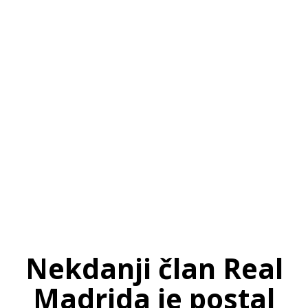
SI
|
RS
|
EN
Nekdanji član Real
Madrida je postal