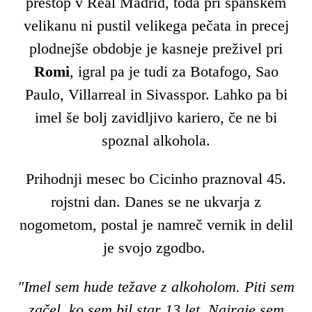
prestop v Real Madrid, toda pri španskem
velikanu ni pustil velikega pečata in precej
plodnejše obdobje je kasneje preživel pri
Romi
, igral pa je tudi za Botafogo, Sao
Paulo, Villarreal in Sivasspor. Lahko pa bi
imel še bolj zavidljivo kariero, če ne bi
spoznal alkohola.
Prihodnji mesec bo Cicinho praznoval 45.
rojstni dan. Danes se ne ukvarja z
nogometom, postal je namreč vernik in delil
je svojo zgodbo.
"Imel sem hude težave z alkoholom. Piti sem
začel, ko sem bil star 13 let. Najraje sem