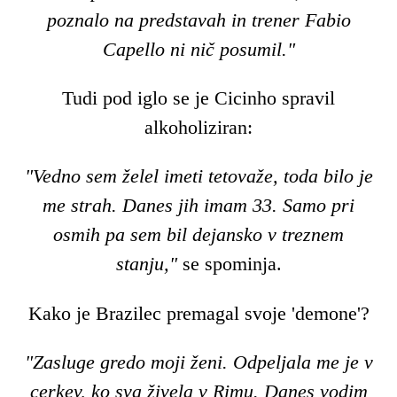
poznalo na predstavah in trener Fabio
Capello ni nič posumil."
Tudi pod iglo se je Cicinho spravil
alkoholiziran:
"Vedno sem želel imeti tetovaže, toda bilo je
me strah. Danes jih imam 33. Samo pri
osmih pa sem bil dejansko v treznem
stanju,"
se spominja.
Kako je Brazilec premagal svoje 'demone'?
"Zasluge gredo moji ženi. Odpeljala me je v
cerkev, ko sva živela v Rimu. Danes vodim