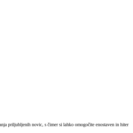
SLO
|
SRB
|
ENG
ja priljubljenih novic, s čimer si lahko omogočite enostaven in hiter