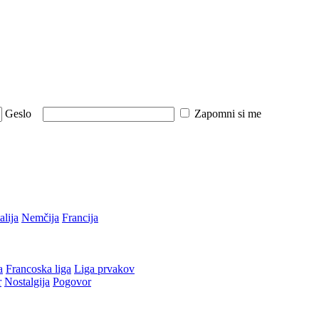
Geslo
Zapomni si me
talija
Nemčija
Francija
a
Francoska liga
Liga prvakov
r
Nostalgija
Pogovor