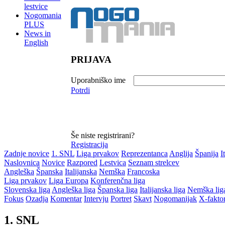
lestvice
Nogomania
PLUS
News in
English
PRIJAVA
Uporabniško ime
Potrdi
Še niste registrirani?
Registracija
Zadnje novice
1. SNL
Liga prvakov
Reprezentanca
Anglija
Španija
I
Naslovnica
Novice
Razpored
Lestvica
Seznam strelcev
Angleška
Španska
Italijanska
Nemška
Francoska
Liga prvakov
Liga Europa
Konferenčna liga
Slovenska liga
Angleška liga
Španska liga
Italijanska liga
Nemška lig
Fokus
Ozadja
Komentar
Intervju
Portret
Skavt
Nogomanijak
X-fakto
1. SNL