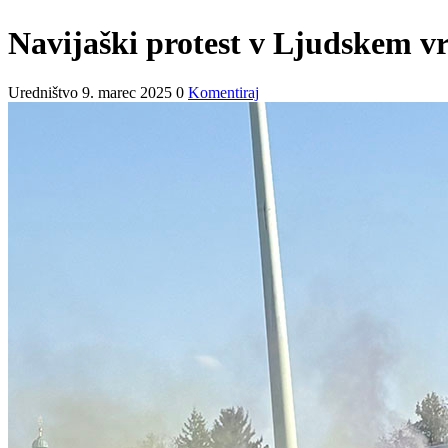
Navijaški protest v Ljudskem vrt
Uredništvo
9. marec 2025
0
Komentiraj