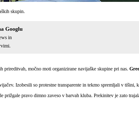
aških skupin.
na Googlu
ews in
vimi.
nih prireditvah, močno moti organizirane navijaške skupine pri nas.
Gre
jačev. Izobesili so protestne transparente in tekmo spremljali v tišini, k
 prižgale pravo dimno zaveso v barvah kluba. Prekinitev je zato trajala