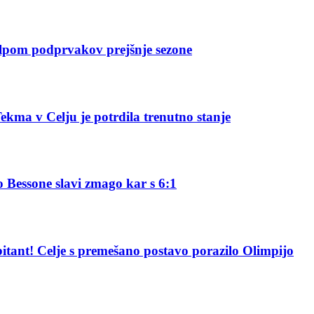
alpom podprvakov prejšnje sezone
ekma v Celju je potrdila trenutno stanje
o Bessone slavi zmago kar s 6:1
bitant! Celje s premešano postavo porazilo Olimpijo