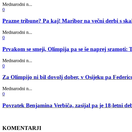
Mednarodni n...
0
Prazne tribune? Pa kaj! Maribor na večni derbi s sk
Mednarodni n...
0
Prvakom se smeji, Olimpija pa se še naprej sramoti: T
Mednarodni n...
0
Za Olimpijo ni bil dovolj dober, v Osijeku pa Federic
Mednarodni n...
0
Povratek Benjamina Verbiča, zasijal pa je 18-letni de
KOMENTARJI