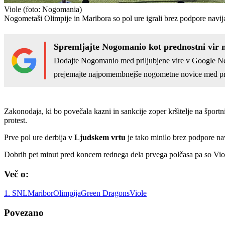
Viole
(foto: Nogomania)
Nogometaši Olimpije in Maribora so pol ure igrali brez podpore navij
Spremljajte Nogomanio kot prednostni vir 
Dodajte Nogomanio med priljubjene vire v Google N
prejemajte najpomembnejše nogometne novice med pr
Zakonodaja, ki bo povečala kazni in sankcije zoper kršitelje na šport
protest.
Prve pol ure derbija v
Ljudskem vrtu
je tako minilo brez podpore navi
Dobrih pet minut pred koncem rednega dela prvega polčasa pa so Viole
Več o:
1. SNL
Maribor
Olimpija
Green Dragons
Viole
Povezano