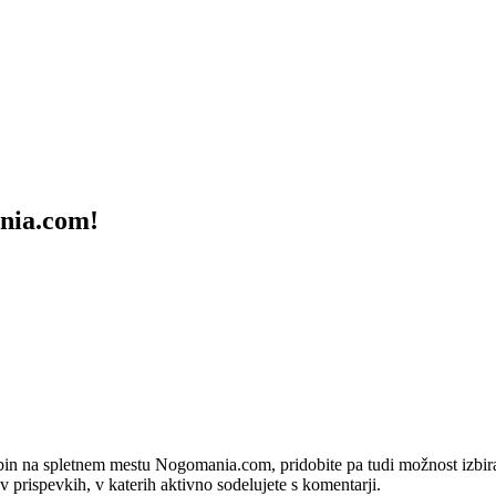
ania.com!
bin na spletnem mestu Nogomania.com, pridobite pa tudi možnost izbiran
 v prispevkih, v katerih aktivno sodelujete s komentarji.