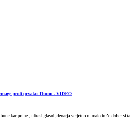
do zmage proti prvaku Thunu - VIDEO
ibune kar polne , ultrasi glasni ,denarja verjetno ni malo in še dober si t