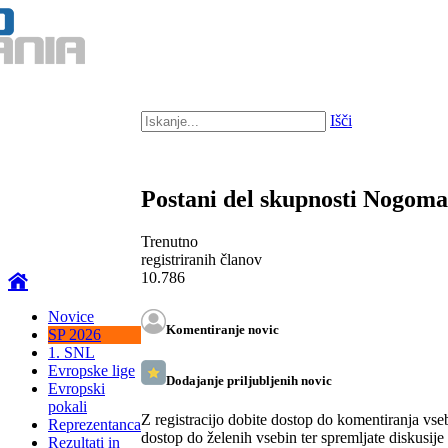
Išči
Postani del skupnosti Nogom
Trenutno
registriranih članov
10.786
Novice
Komentiranje novic
SP 2026
1. SNL
Evropske lige
Dodajanje priljubljenih novic
Evropski
pokali
Z registracijo dobite dostop do komentiranja vse
Reprezentanca
dostop do želenih vsebin ter spremljate diskusije
Rezultati in