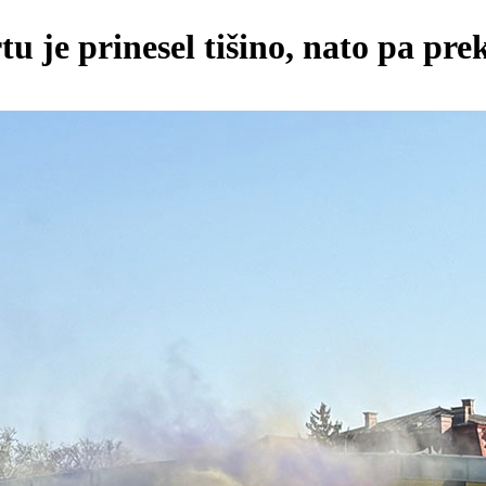
u je prinesel tišino, nato pa pre