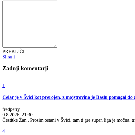
PREKLIČI
Shrani
Zadnji komentarji
1
Celar je v Švici kot prerojen, z mojstrovino je Baslu pomagal 
fredperry
9.8.2026, 21:30
Čestitke Žan . Prosim ostani v Švici, tam ti gre super, liga je močna, tr
4