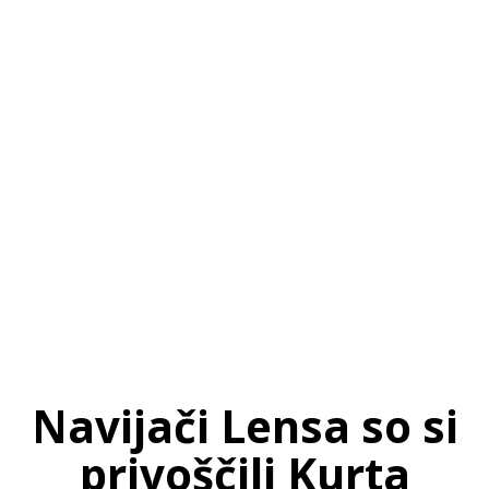
SI
|
RS
|
EN
Navijači Lensa so si
privoščili Kurta