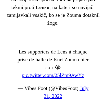
tekmi proti
Lensu
, na kateri so navijači
zamijavkali vsakič, ko se je Zouma dotaknil
žoge.
Les supporters de Lens à chaque
prise de balle de Kurt Zouma hier
soir 😭
pic.twitter.com/25lZm9AwYz
— Vibes Foot (@VibesFoot)
July
31, 2022