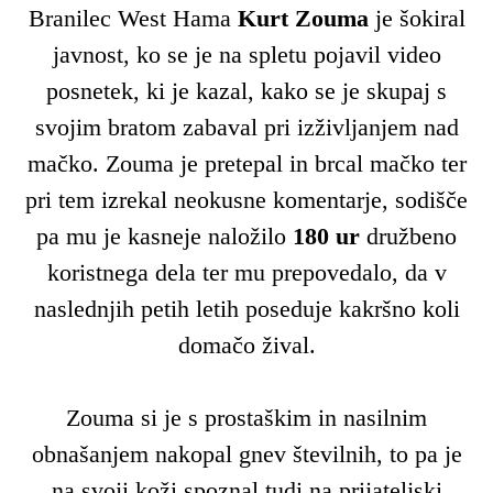
Branilec West Hama
Kurt Zouma
je šokiral
javnost, ko se je na spletu pojavil video
posnetek, ki je kazal, kako se je skupaj s
svojim bratom zabaval pri izživljanjem nad
mačko. Zouma je pretepal in brcal mačko ter
pri tem izrekal neokusne komentarje, sodišče
pa mu je kasneje naložilo
180 ur
družbeno
koristnega dela ter mu prepovedalo, da v
naslednjih petih letih poseduje kakršno koli
domačo žival.
Zouma si je s prostaškim in nasilnim
obnašanjem nakopal gnev številnih, to pa je
na svoji koži spoznal tudi na prijateljski