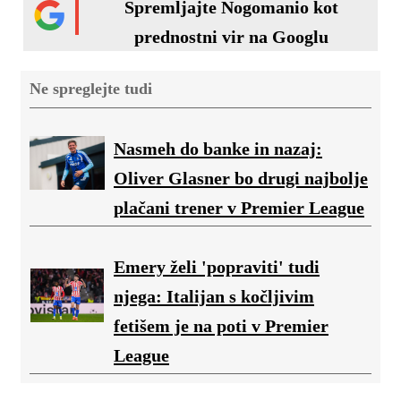
Spremljajte Nogomanio kot
prednostni vir na Googlu
Ne spreglejte tudi
Nasmeh do banke in nazaj:
Oliver Glasner bo drugi najbolje
plačani trener v Premier League
Emery želi 'popraviti' tudi
njega: Italijan s kočljivim
fetišem je na poti v Premier
League