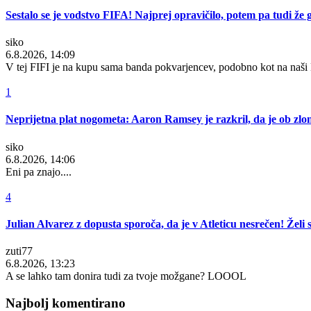
Sestalo se je vodstvo FIFA! Najprej opravičilo, potem pa tudi že g
siko
6.8.2026, 14:09
V tej FIFI je na kupu sama banda pokvarjencev, podobno kot na naš
1
Neprijetna plat nogometa: Aaron Ramsey je razkril, da je ob zlomu
siko
6.8.2026, 14:06
Eni pa znajo....
4
Julian Alvarez z dopusta sporoča, da je v Atleticu nesrečen! Želi 
zuti77
6.8.2026, 13:23
A se lahko tam donira tudi za tvoje možgane? LOOOL
Najbolj komentirano