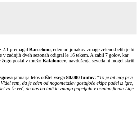
 z 2:1 premagal
Barcelono
, eden od junakov zmage zeleno-belih je bil
 je v zadnjih dveh sezonah odigral le 16 tekem. A zabil 7 golov, kar
je žogo poslal v mrežo
Kataloncev
, navdušenja seveda ni mogel skriti,
asgowa
januarja letos odštel vsega
80.000 funtov
: "
To je bil moj prvi
 Videl sem, da je eden od nogometašev gostujoče ekipe padel iz igre,
et za še več, da nas bo tudi ta zmaga popeljala v osmino finala Lige