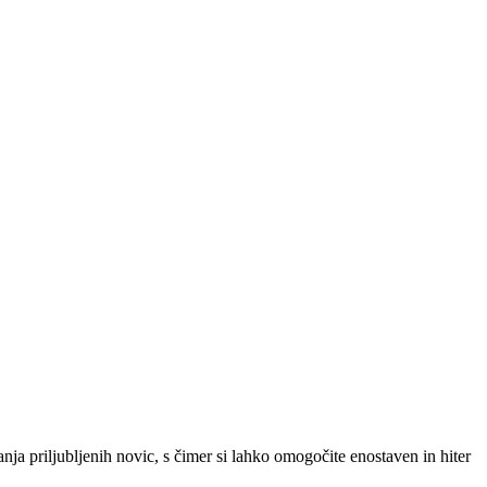
SLO
|
SRB
|
ENG
ja priljubljenih novic, s čimer si lahko omogočite enostaven in hiter