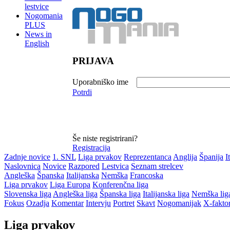
lestvice
Nogomania
PLUS
News in
English
PRIJAVA
Uporabniško ime
Potrdi
Še niste registrirani?
Registracija
Zadnje novice
1. SNL
Liga prvakov
Reprezentanca
Anglija
Španija
I
Naslovnica
Novice
Razpored
Lestvica
Seznam strelcev
Angleška
Španska
Italijanska
Nemška
Francoska
Liga prvakov
Liga Europa
Konferenčna liga
Slovenska liga
Angleška liga
Španska liga
Italijanska liga
Nemška lig
Fokus
Ozadja
Komentar
Intervju
Portret
Skavt
Nogomanijak
X-fakto
Liga prvakov