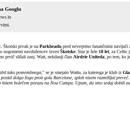
na Googlu
ews in
vimi.
c
. Škotski prvak je na
Parkheadu
pred neverjetno fanatičnimi navijači
malo nogometni navdušencev izven
Škotske
. Star je šele
18 let
, za Celtic
mo prvič slišali zanj. Watt, nekdanji član
Airdrie
Uniteda
, po tem, ko 
 zabil tako pomembnega,
" se je smejalo Wattu, za katerega je klub iz
Gl
 poslal dolgo žogo proti golu Barcelone, sploh nisem razmišljal preveč.
e po tistem bolečem porazu na Nou Campu. Upam, da smo sedaj dobili zal