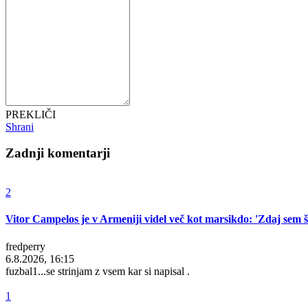
PREKLIČI
Shrani
Zadnji komentarji
2
Vitor Campelos je v Armeniji videl več kot marsikdo: 'Zdaj sem še
fredperry
6.8.2026, 16:15
fuzbal1...se strinjam z vsem kar si napisal .
1