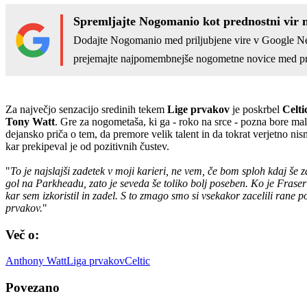
Spremljajte Nogomanio kot prednostni vir 
Dodajte Nogomanio med priljubjene vire v Google N
prejemajte najpomembnejše nogometne novice med pr
Za največjo senzacijo sredinih tekem
Lige prvakov
je poskrbel
Celti
Tony Watt
. Gre za nogometaša, ki ga - roko na srce - pozna bore 
dejansko priča o tem, da premore velik talent in da tokrat verjetno nis
kar prekipeval je od pozitivnih čustev.
"
To je najslajši zadetek v moji karieri, ne vem, če bom sploh kdaj še
gol na Parkheadu, zato je seveda še toliko bolj poseben. Ko je Fraser
kar sem izkoristil in zadel. S to zmago smo si vsekakor zacelili ran
prvakov.
"
Več o:
Anthony Watt
Liga prvakov
Celtic
Povezano