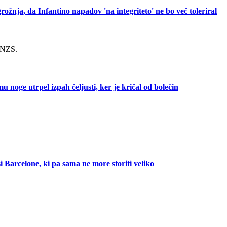
rožnja, da Infantino napadov 'na integriteto' ne bo več toleriral
i NZS.
 noge utrpel izpah čeljusti, ker je kričal od bolečin
si Barcelone, ki pa sama ne more storiti veliko