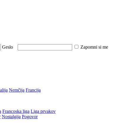
Geslo
Zapomni si me
talija
Nemčija
Francija
a
Francoska liga
Liga prvakov
r
Nostalgija
Pogovor