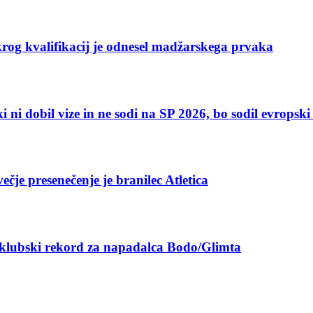
 krog kvalifikacij je odnesel madžarskega prvaka
 ki ni dobil vize in ne sodi na SP 2026, bo sodil evropsk
ečje presenečenje je branilec Atletica
rl klubski rekord za napadalca Bodo/Glimta