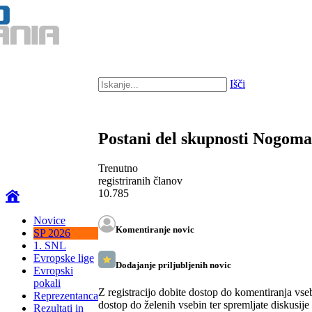
Išči
Postani del skupnosti Nogom
Trenutno
registriranih članov
10.785
Novice
Komentiranje novic
SP 2026
1. SNL
Evropske lige
Dodajanje priljubljenih novic
Evropski
pokali
Z registracijo dobite dostop do komentiranja vse
Reprezentanca
dostop do želenih vsebin ter spremljate diskusije
Rezultati in