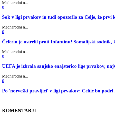
Mednarodni n...
0
Šok v ligi prvakov in tudi opozorilo za Celje, že prvi
Mednarodni n...
0
Čeferin je ustrelil proti Infantinu! Somalijski sodnik,
Mednarodni n...
0
UEFA je izbrala sanjsko enajsterico lige prvakov, najv
Mednarodni n...
0
Po 'norveški pravljici' v ligi prvakov: Celtic bo pod
KOMENTARJI