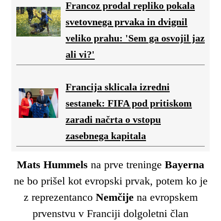
Francoz prodal repliko pokala
svetovnega prvaka in dvignil
veliko prahu: 'Sem ga osvojil jaz
ali vi?'
Francija sklicala izredni
sestanek: FIFA pod pritiskom
zaradi načrta o vstopu
zasebnega kapitala
Mats Hummels
na prve treninge
Bayerna
ne bo prišel kot evropski prvak, potem ko je
z reprezentanco
Nemčije
na evropskem
prvenstvu v Franciji dolgoletni član