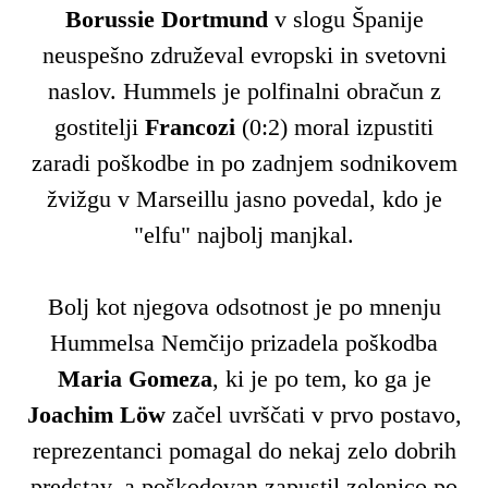
Borussie
Dortmund
v slogu Španije
neuspešno združeval evropski in svetovni
naslov. Hummels je polfinalni obračun z
gostitelji
Francozi
(0:2) moral izpustiti
zaradi poškodbe in po zadnjem sodnikovem
žvižgu v Marseillu jasno povedal, kdo je
"elfu" najbolj manjkal.
Bolj kot njegova odsotnost je po mnenju
Hummelsa Nemčijo prizadela poškodba
Maria Gomeza
, ki je po tem, ko ga je
Joachim
Löw
začel uvrščati v prvo postavo,
reprezentanci pomagal do nekaj zelo dobrih
predstav, a poškodovan zapustil zelenico po