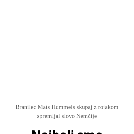
SI
|
RS
|
EN
Branilec Mats Hummels skupaj z rojakom
spremljal slovo Nemčije