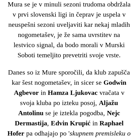
Mura se je v minuli sezoni trudoma obdržala
v prvi slovenski ligi in čeprav je uspela v
neuspešni sezoni uveljaviti kar nekaj mladih
nogometašev, je že sama uvrstitev na
lestvico signal, da bodo morali v Murski
Soboti temeljito prevetriti svoje vrste.
Danes so iz Mure sporočili, da klub zapušča
kar šest nogometašev, in sicer se
Godwin
Agbevor
in
Hamza
Ljukovac
vračata v
svoja kluba po izteku posoj,
Aljažu
Antolinu
se je iztekla pogodba,
Nejc
Dermastija
,
Edvin
Krupić
in
Raphael
Hofer
pa odhajajo po '
skupnem premisleku o