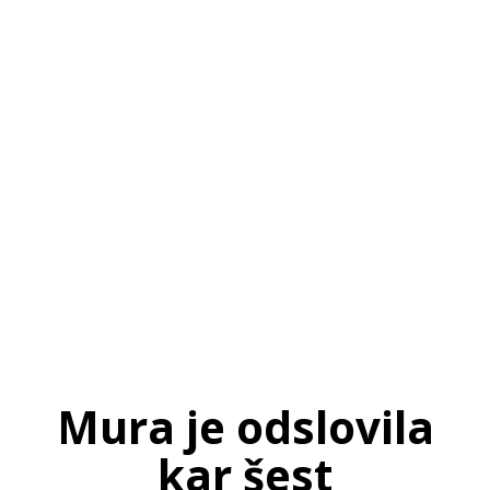
SI
|
RS
|
EN
Mura je odslovila
kar šest