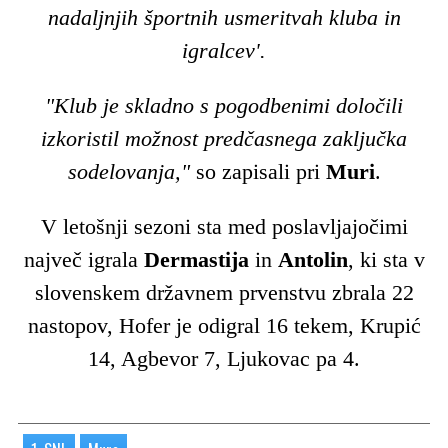
nadaljnjih športnih usmeritvah kluba in
igralcev'.
"Klub je skladno s pogodbenimi določili
izkoristil možnost predčasnega zaključka
sodelovanja,"
so zapisali pri
Muri
.
V letošnji sezoni sta med poslavljajočimi
največ igrala
Dermastija
in
Antolin
, ki sta v
slovenskem državnem prvenstvu zbrala 22
nastopov, Hofer je odigral 16 tekem, Krupić
14, Agbevor 7, Ljukovac pa 4.