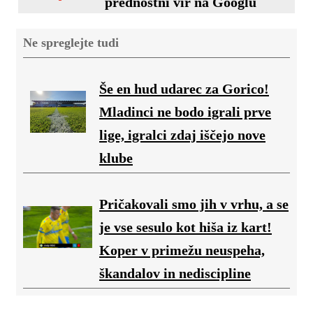
prednostni vir na Googlu
Ne spreglejte tudi
Še en hud udarec za Gorico!
Mladinci ne bodo igrali prve
lige, igralci zdaj iščejo nove
klube
Pričakovali smo jih v vrhu, a se
je vse sesulo kot hiša iz kart!
Koper v primežu neuspeha,
škandalov in nediscipline