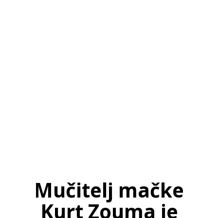
SI
|
RS
|
EN
Mučitelj mačke
Kurt Zouma je