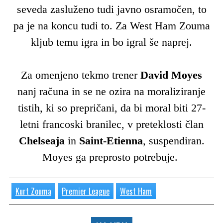
seveda zasluženo tudi javno osramočen, to
pa je na koncu tudi to. Za West Ham Zouma
kljub temu igra in bo igral še naprej.
Za omenjeno tekmo trener
David Moyes
nanj računa in se ne ozira na moraliziranje
tistih, ki so prepričani, da bi moral biti 27-
letni francoski branilec, v preteklosti član
Chelseaja
in
Saint-Etienna
, suspendiran.
Moyes ga preprosto potrebuje.
Kurt Zouma
Premier League
West Ham