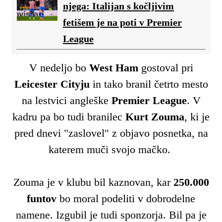
njega: Italijan s kočljivim
fetišem je na poti v Premier
League
V nedeljo bo
West Ham
gostoval pri
Leicester Cityju
in tako branil četrto mesto
na lestvici angleške
Premier League
. V
kadru pa bo tudi branilec
Kurt Zouma
, ki je
pred dnevi "zaslovel" z objavo posnetka, na
katerem muči svojo mačko.
Zouma je v klubu bil kaznovan, kar
250.000
funtov
bo moral podeliti v dobrodelne
namene. Izgubil je tudi sponzorja. Bil pa je