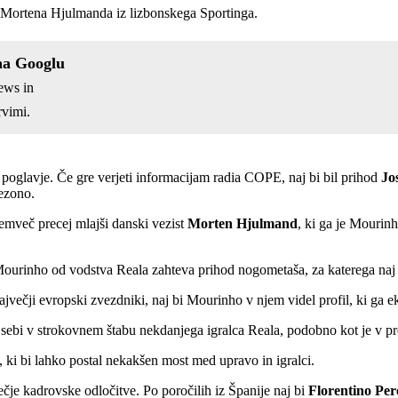
d Mortena Hjulmanda iz lizbonskega Sportinga.
na Googlu
ews in
vimi.
o poglavje. Če gre verjeti informacijam radia COPE, naj bi bil prihod
Jo
sezono.
temveč precej mlajši danski vezist
Morten Hjulmand
, ki ga je Mourin
ourinho od vodstva Reala zahteva prihod nogometaša, za katerega naj b
čji evropski zvezdniki, naj bi Mourinho v njem videl profil, ki ga ek
b sebi v strokovnem štabu nekdanjega igralca Reala, podobno kot je v 
, ki bi lahko postal nekakšen most med upravo in igralci.
ečje kadrovske odločitve. Po poročilih iz Španije naj bi
Florentino Per