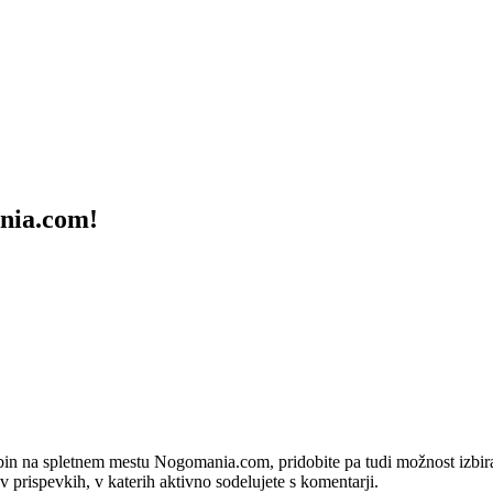
ania.com!
bin na spletnem mestu Nogomania.com, pridobite pa tudi možnost izbiran
 v prispevkih, v katerih aktivno sodelujete s komentarji.