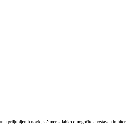
SLO
|
SRB
|
ENG
ja priljubljenih novic, s čimer si lahko omogočite enostaven in hiter