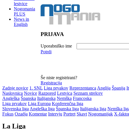
lestvice
Nogomania
PLUS
News in
English
PRIJAVA
Uporabniško ime
Potrdi
Še niste registrirani?
Registracija
Zadnje novice
1. SNL
Liga prvakov
Reprezentanca
Anglija
Španija
I
Naslovnica
Novice
Razpored
Lestvica
Seznam strelcev
Angleška
Španska
Italijanska
Nemška
Francoska
Liga prvakov
Liga Europa
Konferenčna liga
Slovenska liga
Angleška liga
Španska liga
Italijanska liga
Nemška lig
Fokus
Ozadja
Komentar
Intervju
Portret
Skavt
Nogomanijak
X-fakto
La Liga