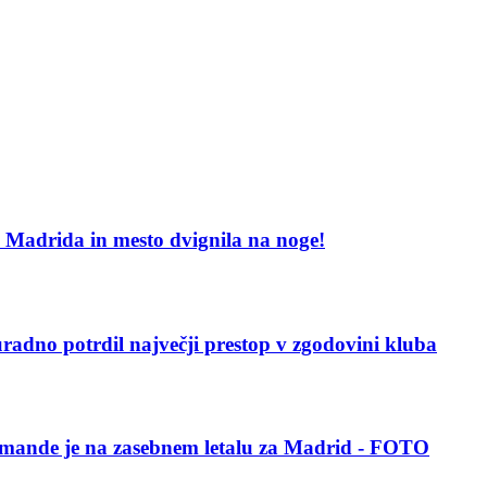
al Madrida in mesto dvignila na noge!
adno potrdil največji prestop v zgodovini kluba
iomande je na zasebnem letalu za Madrid - FOTO