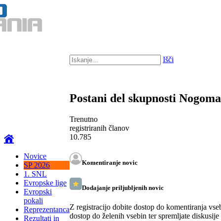
Išči
Postani del skupnosti Nogom
Trenutno
registriranih članov
10.785
Novice
Komentiranje novic
SP 2026
1. SNL
Evropske lige
Dodajanje priljubljenih novic
Evropski
pokali
Z registracijo dobite dostop do komentiranja vse
Reprezentanca
dostop do želenih vsebin ter spremljate diskusije
Rezultati in