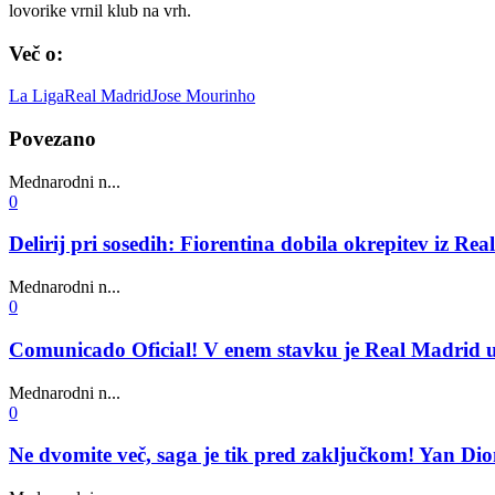
lovorike vrnil klub na vrh.
Več o:
La Liga
Real Madrid
Jose Mourinho
Povezano
Mednarodni n...
0
Delirij pri sosedih: Fiorentina dobila okrepitev iz Re
Mednarodni n...
0
Comunicado Oficial! V enem stavku je Real Madrid ur
Mednarodni n...
0
Ne dvomite več, saga je tik pred zaključkom! Yan D