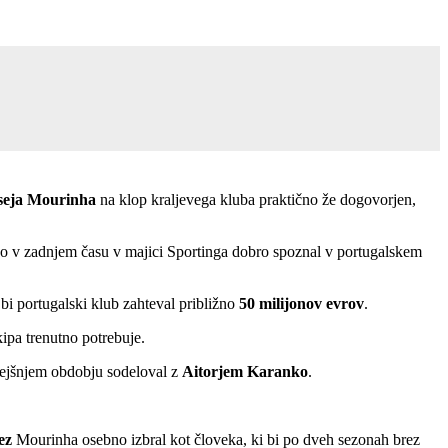
seja Mourinha
na klop kraljevega kluba praktično že dogovorjen,
ho v zadnjem času v majici Sportinga dobro spoznal v portugalskem
i portugalski klub zahteval približno
50 milijonov evrov
.
ipa trenutno potrebuje.
prejšnjem obdobju sodeloval z
Aitorjem Karanko
.
ez
Mourinha osebno izbral kot človeka, ki bi po dveh sezonah brez