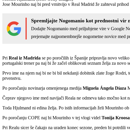
Jose Mourinho naj bi pred vrnitvijo v Real Madrid že zahteval priho
Spremljajte Nogomanio kot prednostni vir 
Dodajte Nogomanio med priljubjene vire v Google N
prejemajte najpomembnejše nogometne novice med pr
Pri
Real iz Madrida
se po poročilih iz Španije pripravlja novo velik
portugalski trener pa naj bi že začel oblikovati seznam želja za novo 
Prvo ime na njem naj bi ne bi bil nekdanji dobitnik zlate žoge Rodri, 
prvenstvu.
Po poročanju novinarja omenjenega medija
Miguela Ángela Díaza
M
Čeprav njegovo ime med navijači Reala ne odmeva tako močno kot najve
Toda Hjulmand ni edina želja. Po istih informacijah želi Mourinho o
Po poročanju COPE naj bi Mourinho v tej vlogi videl
Tonija Kroosa
Pri Realu sicer še čakajo na uraden konec sezone, preden bi potrdili v