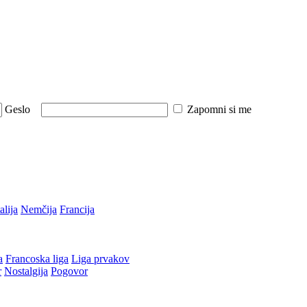
Geslo
Zapomni si me
talija
Nemčija
Francija
a
Francoska liga
Liga prvakov
r
Nostalgija
Pogovor