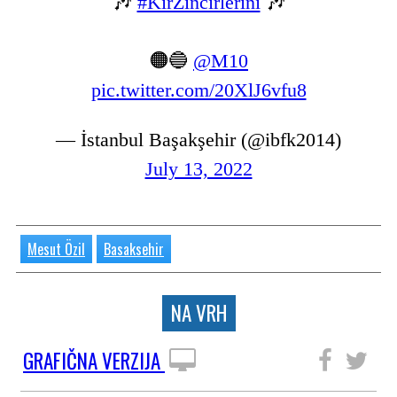
🎶
#KırZincirlerini
🎶
🟠🔵
@M10
pic.twitter.com/20XlJ6vfu8
— İstanbul Başakşehir (@ibfk2014)
July 13, 2022
Mesut Özil
Basaksehir
NA VRH
GRAFIČNA VERZIJA
SLEDITE NAM