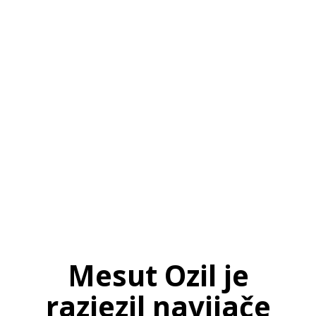
SI
|
RS
|
EN
Mesut Ozil je
razjezil navijače