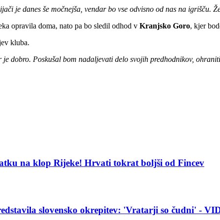
jači je danes še močnejša, vendar bo vse odvisno od nas na igrišču. Ž
eka opravila doma, nato pa bo sledil odhod v
Kranjsko Goro
, kjer bod
jev kluba.
 je dobro. Poskušal bom nadaljevati delo svojih predhodnikov, ohraniti d
tku na klop Rijeke! Hrvati tokrat boljši od Fincev
redstavila slovensko okrepitev: 'Vratarji so čudni' - V