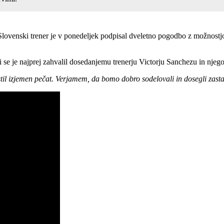
Slovenski trener je v ponedeljek podpisal dveletno pogodbo z možnostjo
ki se je najprej zahvalil dosedanjemu trenerju Victorju Sanchezu in nj
ustil izjemen pečat. Verjamem, da bomo dobro sodelovali in dosegli zastav