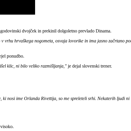
l zgodovinski dvojček in prekinil dolgoletno prevlado Dinama.
no v vrhu hrvaškega nogometa, osvaja lovorike in ima jasno začrtano po
rejel ponudbo.
l klic, ni bilo veliko razmišljanja,"
je dejal slovenski trener.
 nosi ime Orlanda Rivettija, so me spreleteli srhi. Nekaterih ljudi ni 
 visoko.