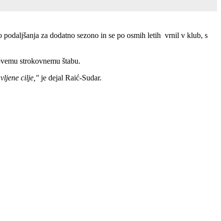
 podaljšanja za dodatno sezono in se po osmih letih vrnil v klub, s
egovemu strokovnemu štabu.
ljene cilje,"
je dejal Raić-Sudar.