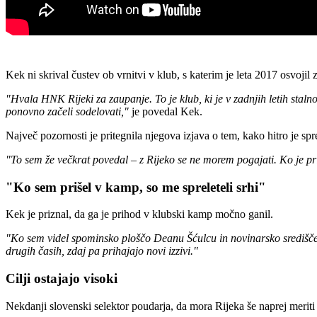
Kek ni skrival čustev ob vrnitvi v klub, s katerim je leta 2017 osvoji
"Hvala HNK Rijeki za zaupanje. To je klub, ki je v zadnjih letih stal
ponovno začeli sodelovati,"
je povedal Kek.
Največ pozornosti je pritegnila njegova izjava o tem, kako hitro je sp
"To sem že večkrat povedal – z Rijeko se ne morem pogajati. Ko je priše
"Ko sem prišel v kamp, so me spreleteli srhi"
Kek je priznal, da ga je prihod v klubski kamp močno ganil.
"Ko sem videl spominsko ploščo Deanu Šćulcu in novinarsko središče, ki
drugih časih, zdaj pa prihajajo novi izzivi."
Cilji ostajajo visoki
Nekdanji slovenski selektor poudarja, da mora Rijeka še naprej meriti