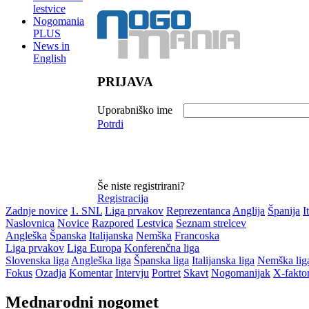
lestvice
Nogomania
PLUS
News in
English
PRIJAVA
Uporabniško ime
Potrdi
Še niste registrirani?
Registracija
Zadnje novice
1. SNL
Liga prvakov
Reprezentanca
Anglija
Španija
I
Naslovnica
Novice
Razpored
Lestvica
Seznam strelcev
Angleška
Španska
Italijanska
Nemška
Francoska
Liga prvakov
Liga Europa
Konferenčna liga
Slovenska liga
Angleška liga
Španska liga
Italijanska liga
Nemška lig
Fokus
Ozadja
Komentar
Intervju
Portret
Skavt
Nogomanijak
X-fakto
Mednarodni nogomet