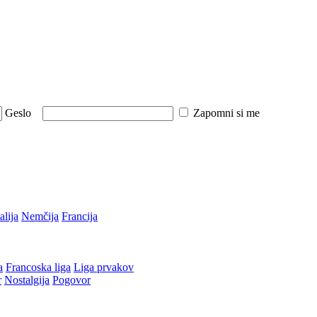
Geslo
Zapomni si me
talija
Nemčija
Francija
a
Francoska liga
Liga prvakov
r
Nostalgija
Pogovor