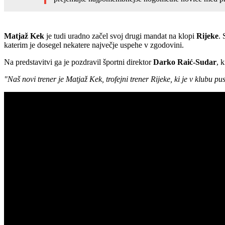
Matjaž Kek
je tudi uradno začel svoj drugi mandat na klopi
Rijeke
. 
katerim je dosegel nekatere največje uspehe v zgodovini.
Na predstavitvi ga je pozdravil športni direktor
Darko Raić-Sudar
, 
"Naš novi trener je Matjaž Kek, trofejni trener Rijeke, ki je v klubu p