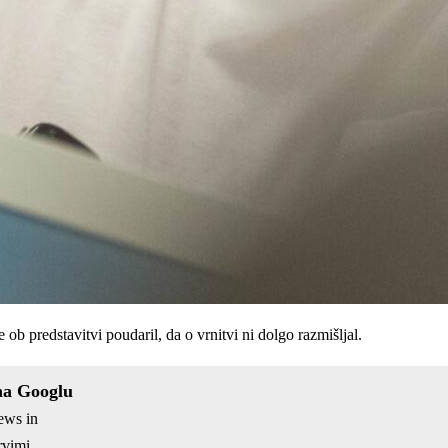
ob predstavitvi poudaril, da o vrnitvi ni dolgo razmišljal.
na Googlu
ews in
vimi.