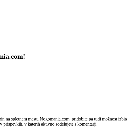
ania.com!
bin na spletnem mestu Nogomania.com, pridobite pa tudi možnost izbiran
 v prispevkih, v katerih aktivno sodelujete s komentarji.