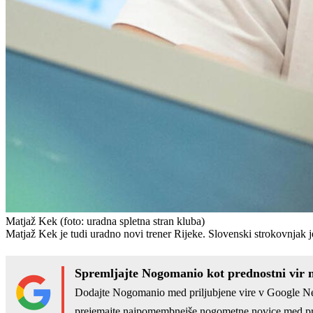
Matjaž Kek
(foto: uradna spletna stran kluba)
Matjaž Kek je tudi uradno novi trener Rijeke. Slovenski strokovnjak je 
Spremljajte Nogomanio kot prednostni vir 
Dodajte Nogomanio med priljubjene vire v Google N
prejemajte najpomembnejše nogometne novice med pr