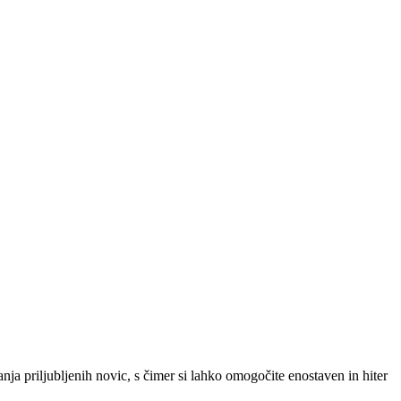
SLO
|
SRB
|
ENG
ja priljubljenih novic, s čimer si lahko omogočite enostaven in hiter