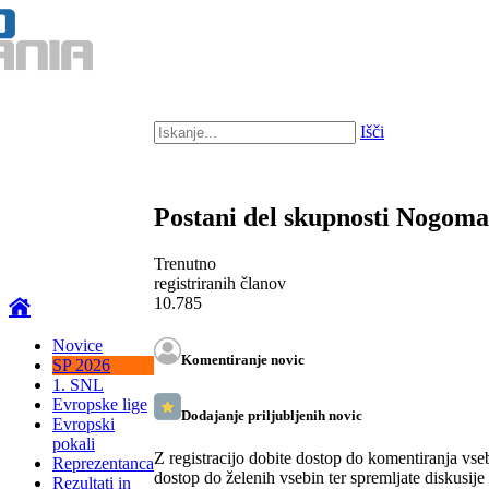
Išči
Postani del skupnosti Nogom
Trenutno
registriranih članov
10.785
Novice
Komentiranje novic
SP 2026
1. SNL
Evropske lige
Dodajanje priljubljenih novic
Evropski
pokali
Z registracijo dobite dostop do komentiranja vse
Reprezentanca
dostop do želenih vsebin ter spremljate diskusije
Rezultati in