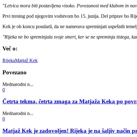
"Letvica mora biti postavljena visoko. Povezanost med klubom in navi
Prvi trening pod njegovim vodstvom bo 15. junija. Del priprav bo Rij
Kek je ob koncu poudaril, da ne namerava spreminjati uspešnih temel
"Rijeka ne bo spreminjala svoje smeri, ker se ne spreminja tistega, kar
Več o:
Rijeka
Matjaž Kek
Povezano
Mednarodni n...
0
Četrta tekma, četrta zmaga za Matjaža Keka po povra
Mednarodni n...
0
Matjaž Kek je zadovoljen! Rijeka je na šaljiv način p