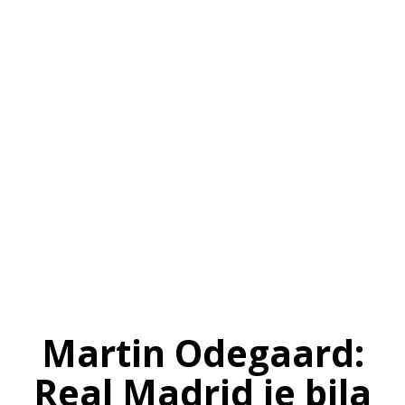
SI
|
RS
|
EN
Martin Odegaard:
Real Madrid je bila