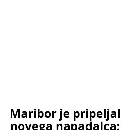
SI
|
RS
|
EN
Maribor je pripeljal
novega napadalca: