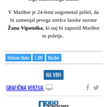
V Maribor je 24-letni nogometaš prišel, da
bi zamenjal prvega strelca lanske sezone
Žana Vipotnika
, ki naj bi zapustil Maribor
to poletje.
Xhuliano Skuka
1. SNL
Maribor
NA VRH
GRAFIČNA VERZIJA
SLEDITE NAM