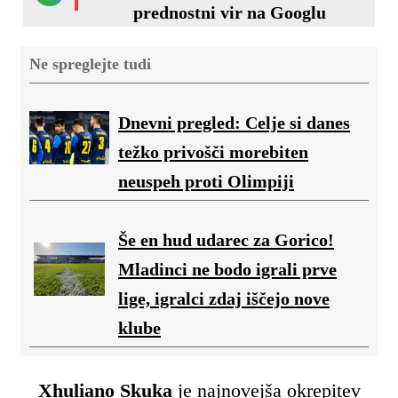
prednostni vir na Googlu
Ne spreglejte tudi
Dnevni pregled: Celje si danes
težko privošči morebiten
neuspeh proti Olimpiji
Še en hud udarec za Gorico!
Mladinci ne bodo igrali prve
lige, igralci zdaj iščejo nove
klube
Xhuliano Skuka
je najnovejša okrepitev