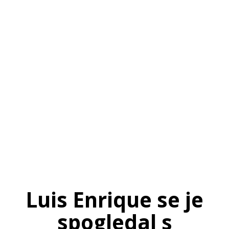
SI
|
RS
|
EN
Luis Enrique se je
spogledal s