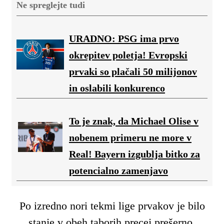
Ne spreglejte tudi
URADNO: PSG ima prvo
okrepitev poletja! Evropski
prvaki so plačali 50 milijonov
in oslabili konkurenco
To je znak, da Michael Olise v
nobenem primeru ne more v
Real! Bayern izgublja bitko za
potencialno zamenjavo
Po izredno nori tekmi lige prvakov je bilo
stanje v obeh taborih precej prešerno.