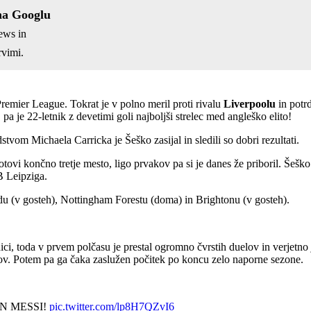
na Googlu
ews in
vimi.
remier League. Tokrat je v polno meril proti rivalu
Liverpoolu
in potr
a je 22-letnik z devetimi goli najboljši strelec med angleško elito!
vom Michaela Carricka je Šeško zasijal in sledili so dobri rezultati.
ovi končno tretje mesto, ligo prvakov pa si je danes že priboril. Šešk
RB Leipziga.
du (v gosteh), Nottingham Forestu (doma) in Brightonu (v gosteh).
ici, toda v prvem polčasu je prestal ogromno čvrstih duelov in verjetno 
pehov. Potem pa ga čaka zaslužen počitek po koncu zelo naporne sezone.
IN MESSI!
pic.twitter.com/lp8H7QZvI6