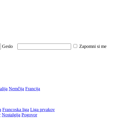
Geslo
Zapomni si me
talija
Nemčija
Francija
a
Francoska liga
Liga prvakov
r
Nostalgija
Pogovor