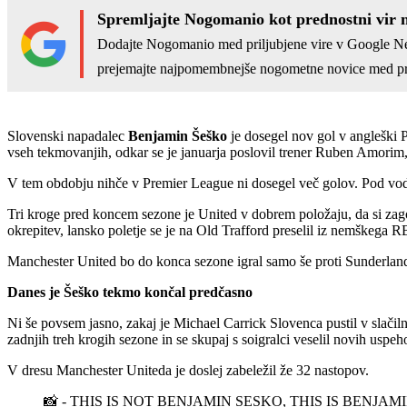
Spremljajte Nogomanio kot prednostni vir 
Dodajte Nogomanio med priljubjene vire v Google N
prejemajte najpomembnejše nogometne novice med pr
Slovenski napadalec
Benjamin Šeško
je dosegel nov gol v angleški P
vseh tekmovanjih, odkar se je januarja poslovil trener Ruben Amorim, p
V tem obdobju nihče v Premier League ni dosegel več golov. Pod vodst
Tri kroge pred koncem sezone je United v dobrem položaju, da si zagot
okrepitev, lansko poletje se je na Old Trafford preselil iz nemškega 
Manchester United bo do konca sezone igral samo še proti Sunderlan
Danes je Šeško tekmo končal predčasno
Ni še povsem jasno, zakaj je Michael Carrick Slovenca pustil v slačiln
zadnjih treh krogih sezone in se skupaj s soigralci veselil novih us
V dresu Manchester Uniteda je doslej zabeležil že 32 nastopov.
📸 - THIS IS NOT BENJAMIN SESKO, THIS IS BENJAM