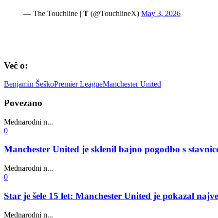
— The Touchline | 𝐓 (@TouchlineX)
May 3, 2026
Več o:
Benjamin Šeško
Premier League
Manchester United
Povezano
Mednarodni n...
0
Manchester United je sklenil bajno pogodbo s stavnic
Mednarodni n...
0
Star je šele 15 let: Manchester United je pokazal najv
Mednarodni n...