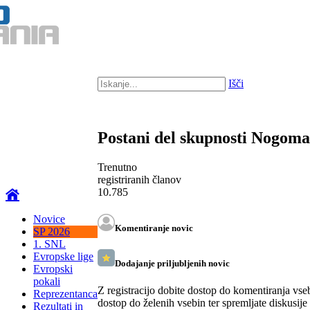
Išči
Postani del skupnosti Nogom
Trenutno
registriranih članov
10.785
Novice
Komentiranje novic
SP 2026
1. SNL
Evropske lige
Dodajanje priljubljenih novic
Evropski
pokali
Z registracijo dobite dostop do komentiranja vse
Reprezentanca
dostop do želenih vsebin ter spremljate diskusije
Rezultati in