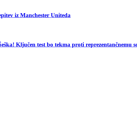
pitev iz Manchester Uniteda
 Šeška! Ključen test bo tekma proti reprezentančnemu s