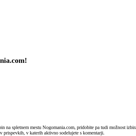
ania.com!
bin na spletnem mestu Nogomania.com, pridobite pa tudi možnost izbiran
 v prispevkih, v katerih aktivno sodelujete s komentarji.