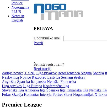
lestvice
Nogomania
PLUS
News in
English
PRIJAVA
Uporabniško ime
Potrdi
Še niste registrirani?
Registracija
Zadnje novice
1. SNL
Liga prvakov
Reprezentanca
Anglija
Španija
I
Naslovnica
Novice
Razpored
Lestvica
Seznam strelcev
Angleška
Španska
Italijanska
Nemška
Francoska
Liga prvakov
Liga Europa
Konferenčna liga
Slovenska liga
Angleška liga
Španska liga
Italijanska liga
Nemška lig
Fokus
Ozadja
Komentar
Intervju
Portret
Skavt
Nogomanijak
X-fakto
Premier League