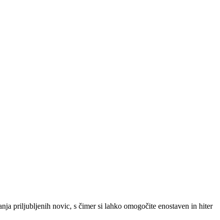
SLO
|
SRB
|
ENG
ja priljubljenih novic, s čimer si lahko omogočite enostaven in hiter