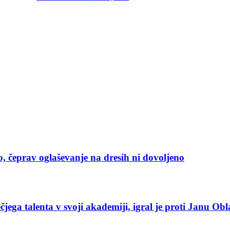
o, čeprav oglaševanje na dresih ni dovoljeno
ečjega talenta v svoji akademiji, igral je proti Janu Ob