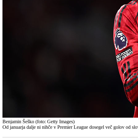
Benjamin Šeško
(foto: Getty Images)
Od januarja dalje ni nihče v Premier League dosegel več golov od sl