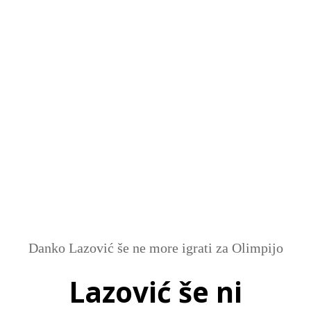
SI
|
RS
|
EN
Danko Lazović še ne more igrati za Olimpijo
Lazović še ni