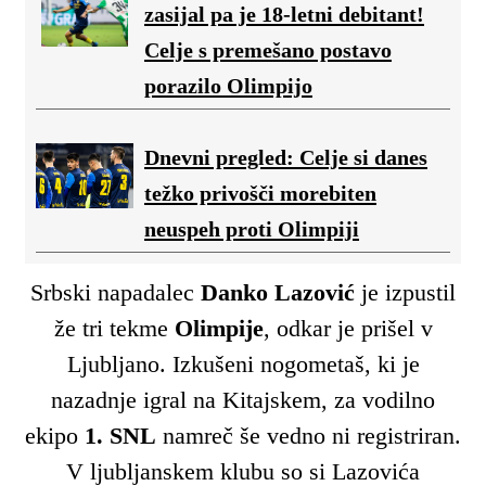
zasijal pa je 18-letni debitant!
Celje s premešano postavo
porazilo Olimpijo
Dnevni pregled: Celje si danes
težko privošči morebiten
neuspeh proti Olimpiji
Srbski napadalec
Danko Lazović
je izpustil
že tri tekme
Olimpije
, odkar je prišel v
Ljubljano. Izkušeni nogometaš, ki je
nazadnje igral na Kitajskem, za vodilno
ekipo
1. SNL
namreč še vedno ni registriran.
V ljubljanskem klubu so si Lazovića