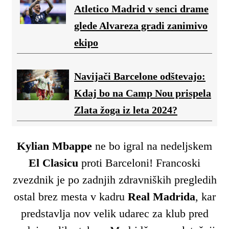
Atletico Madrid v senci drame
glede Alvareza gradi zanimivo
ekipo
Navijači Barcelone odštevajo:
Kdaj bo na Camp Nou prispela
Zlata žoga iz leta 2024?
Kylian Mbappe
ne bo igral na nedeljskem
El Clasicu
proti Barceloni! Francoski
zvezdnik je po zadnjih zdravniških pregledih
ostal brez mesta v kadru
Real Madrida
, kar
predstavlja nov velik udarec za klub pred