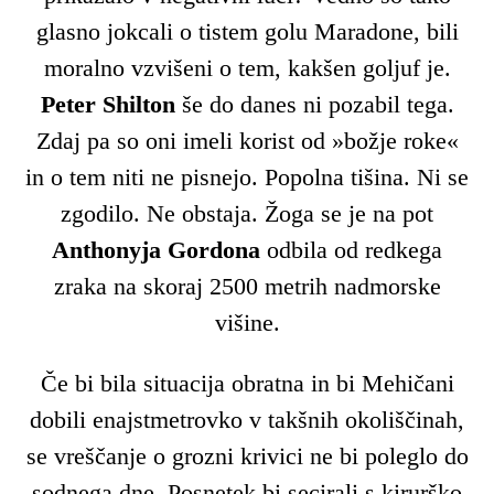
glasno jokcali o tistem golu Maradone, bili
moralno vzvišeni o tem, kakšen goljuf je.
Peter Shilton
še do danes ni pozabil tega.
Zdaj pa so oni imeli korist od »božje roke«
in o tem niti ne pisnejo. Popolna tišina. Ni se
zgodilo. Ne obstaja. Žoga se je na pot
Anthonyja Gordona
odbila od redkega
zraka na skoraj 2500 metrih nadmorske
višine.
Če bi bila situacija obratna in bi Mehičani
dobili enajstmetrovko v takšnih okoliščinah,
se vreščanje o grozni krivici ne bi poleglo do
sodnega dne. Posnetek bi secirali s kirurško