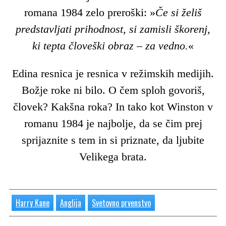
romana 1984 zelo preroški: »
Če si želiš
predstavljati prihodnost, si zamisli škorenj,
ki tepta človeški obraz – za vedno.
«
Edina resnica je resnica v režimskih medijih.
Božje roke ni bilo. O čem sploh govoriš,
človek? Kakšna roka? In tako kot Winston v
romanu 1984 je najbolje, da se čim prej
sprijaznite s tem in si priznate, da ljubite
Velikega brata.
Harry Kane
Anglija
Svetovno prvenstvo