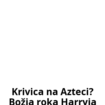
SI
|
RS
|
EN
Krivica na Azteci?
Božja roka Harryja