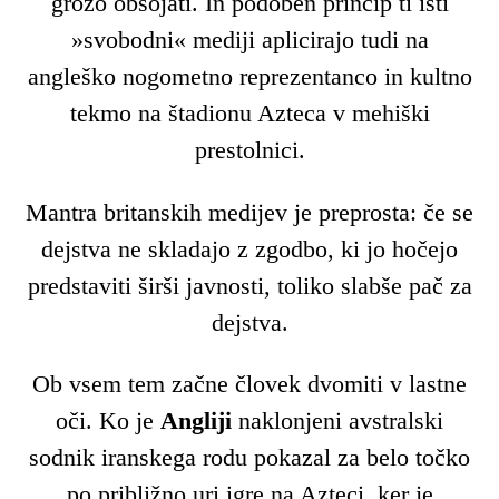
grozo obsojati. In podoben princip ti isti
»svobodni« mediji aplicirajo tudi na
angleško nogometno reprezentanco in kultno
tekmo na štadionu Azteca v mehiški
prestolnici.
Mantra britanskih medijev je preprosta: če se
dejstva ne skladajo z zgodbo, ki jo hočejo
predstaviti širši javnosti, toliko slabše pač za
dejstva.
Ob vsem tem začne človek dvomiti v lastne
oči. Ko je
Angliji
naklonjeni avstralski
sodnik iranskega rodu pokazal za belo točko
po približno uri igre na Azteci, ker je