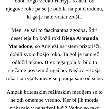
odbil žogo v roko Harryja Kanea, od
njegove roke pa se je odbila na pot Gordonu,
ki ga je nato vratar zrušil.
Meni se zdi to fascinantna zgodba. Štiri
desetletja bo božji roki
Diega Armanda
Maradone
, so Angleži na istem prizorišču
dobili svojo božjo roko. Ta gol je namreč
odločil tekmo. Brez tega gola bi bilo to
srečanje povsem drugačno. Naslov »Božja
roka Harryja Kanea« se ponuja sam od sebe.
Ampak britanskim režimskim medijem se to
ne zdi omembe vredno. Ker bi jih morda
prikazalo v negativni luči? Vedno so tako