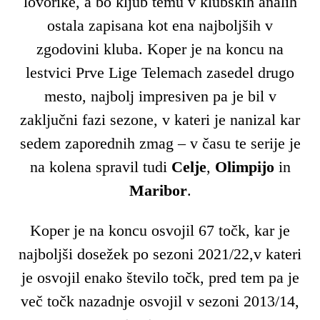
lovorike, a bo kljub temu v klubskih analih
ostala zapisana kot ena najboljših v
zgodovini kluba. Koper je na koncu na
lestvici Prve Lige Telemach zasedel drugo
mesto, najbolj impresiven pa je bil v
zaključni fazi sezone, v kateri je nanizal kar
sedem zaporednih zmag – v času te serije je
na kolena spravil tudi
Celje
,
Olimpijo
in
Maribor
.
Koper je na koncu osvojil 67 točk, kar je
najboljši dosežek po sezoni 2021/22,v kateri
je osvojil enako število točk, pred tem pa je
več točk nazadnje osvojil v sezoni 2013/14,