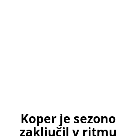
SI
|
RS
|
EN
Koper je sezono
zaključil v ritmu