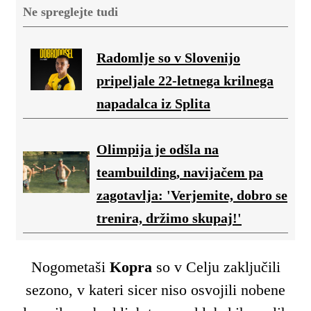
Ne spreglejte tudi
Radomlje so v Slovenijo
pripeljale 22-letnega krilnega
napadalca iz Splita
Olimpija je odšla na
teambuilding, navijačem pa
zagotavlja: 'Verjemite, dobro se
trenira, držimo skupaj!'
Nogometaši
Kopra
so v Celju zaključili
sezono, v kateri sicer niso osvojili nobene