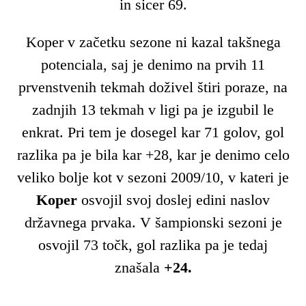
in sicer 69.
Koper v začetku sezone ni kazal takšnega
potenciala, saj je denimo na prvih 11
prvenstvenih tekmah doživel štiri poraze, na
zadnjih 13 tekmah v ligi pa je izgubil le
enkrat. Pri tem je dosegel kar 71 golov, gol
razlika pa je bila kar +28, kar je denimo celo
veliko bolje kot v sezoni 2009/10, v kateri je
Koper
osvojil svoj doslej edini naslov
državnega prvaka. V šampionski sezoni je
osvojil 73 točk, gol razlika pa je tedaj
znašala
+24.