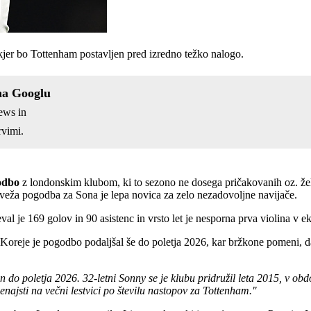
kjer bo Tottenham postavljen pred izredno težko nalogo.
na Googlu
ews in
vimi.
odbo
z londonskim klubom, ki to sezono ne dosega pričakovanih oz. žel
 Sveža pogodba za Sona je lepa novica za zelo nezadovoljne navijače.
 je 169 golov in 90 asistenc in vrsto let je nesporna prva violina v ek
reje je pogodbo podaljšal še do poletja 2026, kar bržkone pomeni, da 
o poletja 2026. 32-letni Sonny se je klubu pridružil leta 2015, v obd
 enajsti na večni lestvici po številu nastopov za Tottenham."