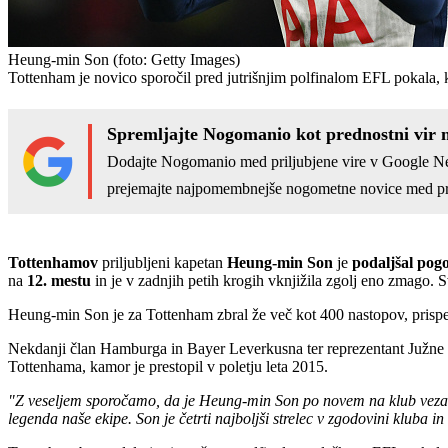
Heung-min Son
(foto: Getty Images)
Tottenham je novico sporočil pred jutrišnjim polfinalom EFL pokala, 
Spremljajte Nogomanio kot prednostni vir 
Dodajte Nogomanio med priljubjene vire v Google N
prejemajte najpomembnejše nogometne novice med pr
Tottenhamov
priljubljeni kapetan
Heung-min Son
je
podaljšal pog
na
12. mestu
in je v zadnjih petih krogih vknjižila zgolj eno zmago.
Heung-min Son je za Tottenham zbral že več kot 400 nastopov, prispeval
Nekdanji član Hamburga in Bayer Leverkusna ter reprezentant Južne Ko
Tottenhama, kamor je prestopil v poletju leta 2015.
"Z veseljem sporočamo, da je Heung-min Son po novem na klub vezan d
legenda naše ekipe. Son je četrti najboljši strelec v zgodovini kluba in