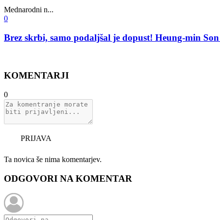
Mednarodni n...
0
Brez skrbi, samo podaljšal je dopust! Heung-min Son s
KOMENTARJI
0
PRIJAVA
Ta novica še nima komentarjev.
ODGOVORI NA KOMENTAR