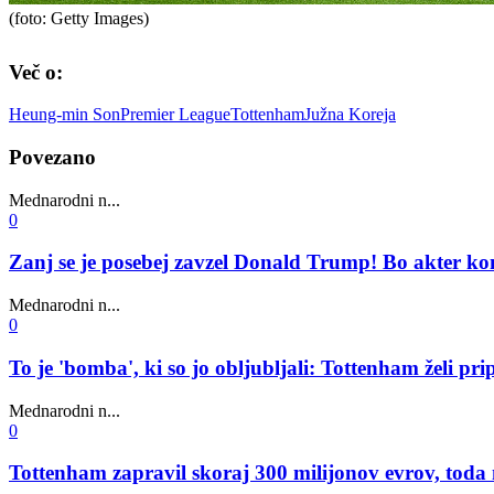
(foto: Getty Images)
Več o:
Heung-min Son
Premier League
Tottenham
Južna Koreja
Povezano
Mednarodni n...
0
Zanj se je posebej zavzel Donald Trump! Bo akter ko
Mednarodni n...
0
To je 'bomba', ki so jo obljubljali: Tottenham želi p
Mednarodni n...
0
Tottenham zapravil skoraj 300 milijonov evrov, toda