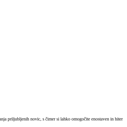
SLO
|
SRB
|
ENG
ja priljubljenih novic, s čimer si lahko omogočite enostaven in hiter