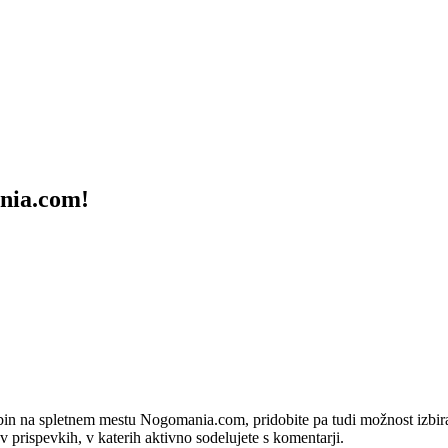
ania.com!
bin na spletnem mestu Nogomania.com, pridobite pa tudi možnost izbiran
 v prispevkih, v katerih aktivno sodelujete s komentarji.