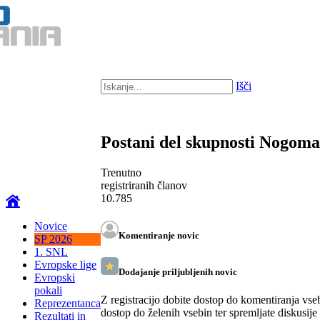
Išči
Postani del skupnosti Nogom
Trenutno
registriranih članov
10.785
Novice
Komentiranje novic
SP 2026
1. SNL
Evropske lige
Dodajanje priljubljenih novic
Evropski
pokali
Z registracijo dobite dostop do komentiranja vse
Reprezentanca
dostop do želenih vsebin ter spremljate diskusije
Rezultati in