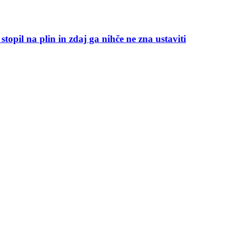
topil na plin in zdaj ga nihče ne zna ustaviti