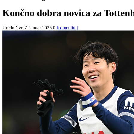
Končno dobra novica za Totten
Uredništvo
7. januar 2025
0
Komentiraj