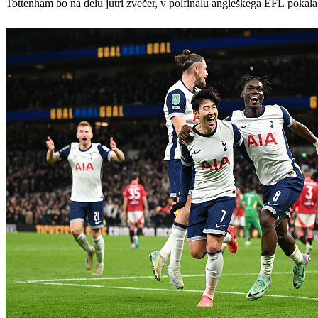
Tottenham bo na delu jutri zvečer, v polfinalu angleškega EFL pokal