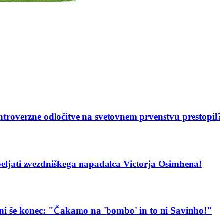
ntroverzne odločitve na svetovnem prvenstvu prestopil
ripeljati zvezdniškega napadalca Victorja Osimhena!
 ni še konec: "Čakamo na 'bombo' in to ni Savinho!"