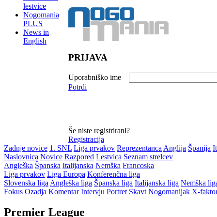
lestvice
Nogomania
PLUS
News in
English
PRIJAVA
Uporabniško ime
Potrdi
Še niste registrirani?
Registracija
Zadnje novice
1. SNL
Liga prvakov
Reprezentanca
Anglija
Španija
I
Naslovnica
Novice
Razpored
Lestvica
Seznam strelcev
Angleška
Španska
Italijanska
Nemška
Francoska
Liga prvakov
Liga Europa
Konferenčna liga
Slovenska liga
Angleška liga
Španska liga
Italijanska liga
Nemška lig
Fokus
Ozadja
Komentar
Intervju
Portret
Skavt
Nogomanijak
X-fakto
Premier League