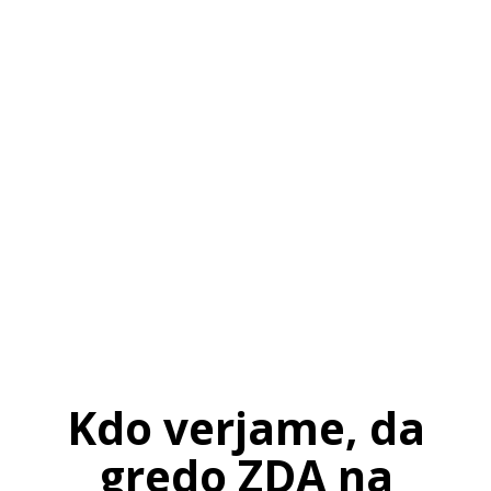
SI
|
RS
|
EN
Kdo verjame, da
gredo ZDA na