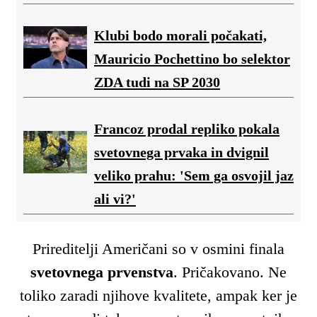
Klubi bodo morali počakati,
Mauricio Pochettino bo selektor
ZDA tudi na SP 2030
Francoz prodal repliko pokala
svetovnega prvaka in dvignil
veliko prahu: 'Sem ga osvojil jaz
ali vi?'
Prireditelji Američani so v osmini finala
svetovnega prvenstva
. Pričakovano. Ne
toliko zaradi njihove kvalitete, ampak ker je