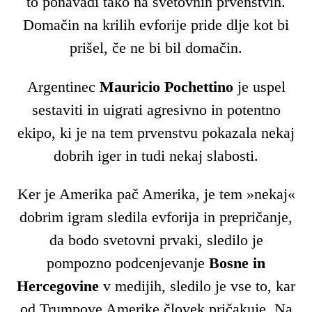
to ponavadi tako na svetovnih prvenstvih.
Domačin na krilih evforije pride dlje kot bi
prišel, če ne bi bil domačin.
Argentinec
Mauricio Pochettino
je uspel
sestaviti in uigrati agresivno in potentno
ekipo, ki je na tem prvenstvu pokazala nekaj
dobrih iger in tudi nekaj slabosti.
Ker je Amerika pač Amerika, je tem »nekaj«
dobrim igram sledila evforija in prepričanje,
da bodo svetovni prvaki, sledilo je
pompozno podcenjevanje
Bosne in
Hercegovine
v medijih, sledilo je vse to, kar
od Trumpove Amerike človek pričakuje. Na