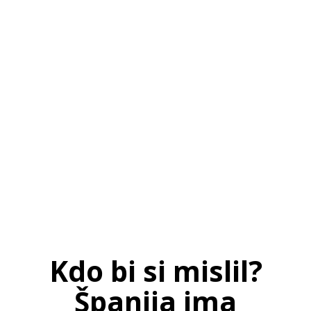
SI
|
RS
|
EN
Kdo bi si mislil?
Španija ima