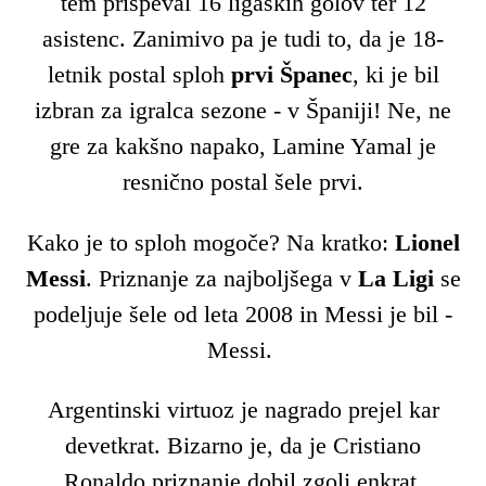
tem prispeval 16 ligaških golov ter 12
asistenc. Zanimivo pa je tudi to, da je 18-
letnik postal sploh
prvi Španec
, ki je bil
izbran za igralca sezone - v Španiji! Ne, ne
gre za kakšno napako, Lamine Yamal je
resnično postal šele prvi.
Kako je to sploh mogoče? Na kratko:
Lionel
Messi
. Priznanje za najboljšega v
La Ligi
se
podeljuje šele od leta 2008 in Messi je bil -
Messi.
Argentinski virtuoz je nagrado prejel kar
devetkrat. Bizarno je, da je Cristiano
Ronaldo priznanje dobil zgolj enkrat,