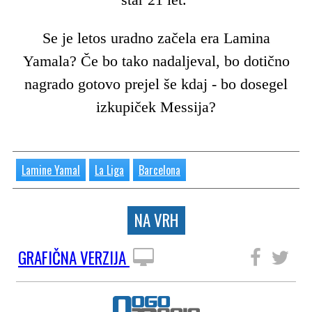
Se je letos uradno začela era Lamina
Yamala? Če bo tako nadaljeval, bo dotično
nagrado gotovo prejel še kdaj - bo dosegel
izkupiček Messija?
Lamine Yamal
La Liga
Barcelona
NA VRH
GRAFIČNA VERZIJA
SLEDITE NAM