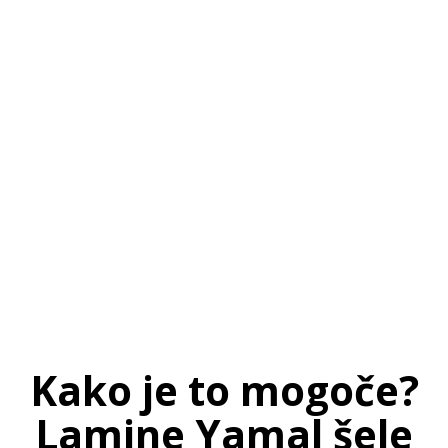
SI
|
RS
|
EN
Kako je to mogoče?
Lamine Yamal šele