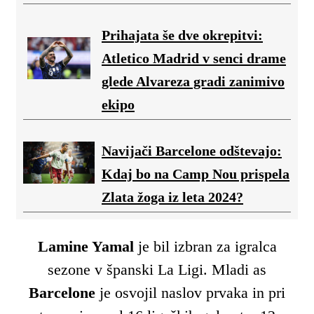
Prihajata še dve okrepitvi:
Atletico Madrid v senci drame
glede Alvareza gradi zanimivo
ekipo
Navijači Barcelone odštevajo:
Kdaj bo na Camp Nou prispela
Zlata žoga iz leta 2024?
Lamine Yamal
je bil izbran za igralca
sezone v španski La Ligi. Mladi as
Barcelone
je osvojil naslov prvaka in pri