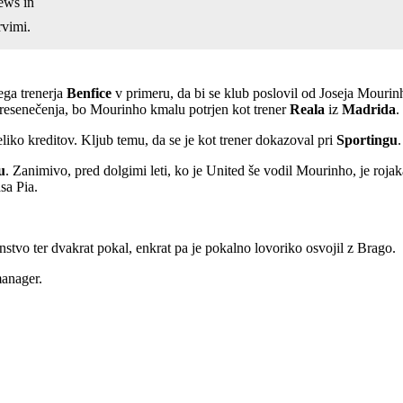
ews in
vimi.
ega trenerja
Benfice
v primeru, da bi se klub poslovil od Joseja Mouri
 presenečenja, bo Mourinho kmalu potrjen kot trener
Reala
iz
Madrida
.
liko kreditov. Kljub temu, da se je kot trener dokazoval pri
Sportingu
.
u
. Zanimivo, pred dolgimi leti, ko je United še vodil Mourinho, je roja
sa Pia.
stvo ter dvakrat pokal, enkrat pa je pokalno lovoriko osvojil z Brago.
manager.