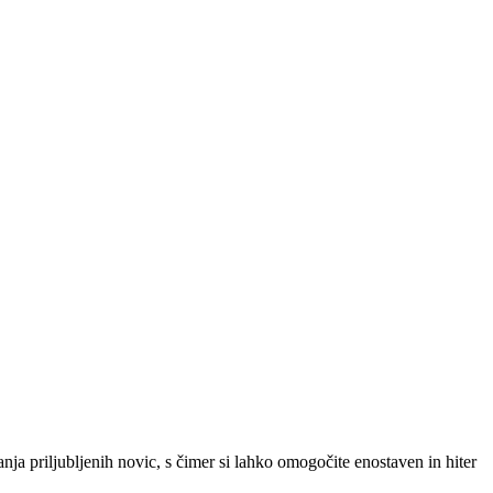
SLO
|
SRB
|
ENG
ja priljubljenih novic, s čimer si lahko omogočite enostaven in hiter