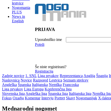
lestvice
Nogomania
PLUS
News in
English
PRIJAVA
Uporabniško ime
Potrdi
Še niste registrirani?
Registracija
Zadnje novice
1. SNL
Liga prvakov
Reprezentanca
Anglija
Španija
I
Naslovnica
Novice
Razpored
Lestvica
Seznam strelcev
Angleška
Španska
Italijanska
Nemška
Francoska
Liga prvakov
Liga Europa
Konferenčna liga
Slovenska liga
Angleška liga
Španska liga
Italijanska liga
Nemška lig
Fokus
Ozadja
Komentar
Intervju
Portret
Skavt
Nogomanijak
X-fakto
Mednarodni nogomet