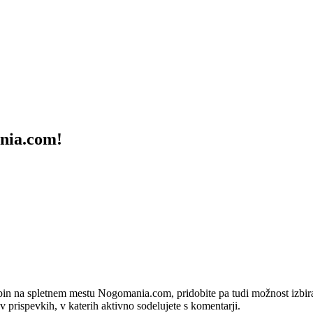
ania.com!
bin na spletnem mestu Nogomania.com, pridobite pa tudi možnost izbiran
 v prispevkih, v katerih aktivno sodelujete s komentarji.