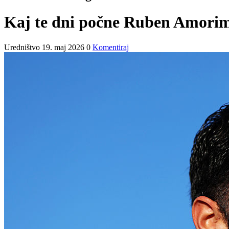
Kaj te dni počne Ruben Amorim?
Uredništvo
19. maj 2026
0
Komentiraj