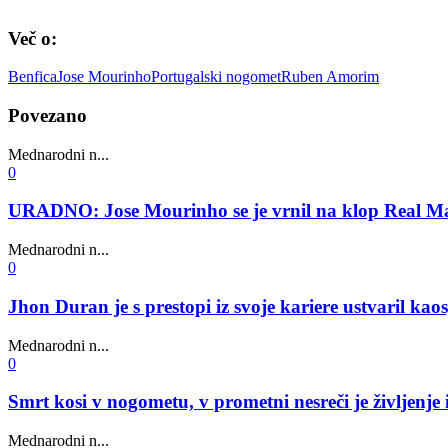
Več o:
Benfica
Jose Mourinho
Portugalski nogomet
Ruben Amorim
Povezano
Mednarodni n...
0
URADNO: Jose Mourinho se je vrnil na klop Real M
Mednarodni n...
0
Jhon Duran je s prestopi iz svoje kariere ustvaril kaos
Mednarodni n...
0
Smrt kosi v nogometu, v prometni nesreči je življenje 
Mednarodni n...