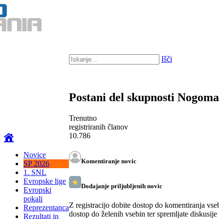
Išči
Postani del skupnosti Nogom
Trenutno
registriranih članov
10.786
Novice
Komentiranje novic
SP 2026
1. SNL
Evropske lige
Dodajanje priljubljenih novic
Evropski
pokali
Z registracijo dobite dostop do komentiranja vse
Reprezentanca
dostop do želenih vsebin ter spremljate diskusije
Rezultati in