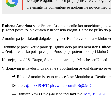
Dodajte Nogomanio med priljubjene vire v Google N
prejemajte najpomembnejše nogometne novice med pr
Rubena Amorima
se je že pred časom omenilo kot morebitnega nov
je zopet postal zelo aktualen v lizbonskih krogih. Če ne bo prišlo do
Amorim pa je nekdanji dolgoletni igralec Benfice, zato ima v klubu ve
Trenutno je prost, ker je januarja izgubil delo pri
Manchester United
začenjal trenersko pot - prvo priložnost pa je potem dobil pri klubu Ca
Kasneje je vodil še Brago, Sporting in nazadnje Manchester United.
V domovini je navdušil, dvakrat je s Sportingom osvojil državno prven
🚨 Rúben Amorim is set to replace Jose Mourinho as Benfica 
(Source:
@talkSPORT
)
pic.twitter.com/PlBq82c4Gi
— Transfer News Live (@DeadlineDayLive)
May 19, 2026