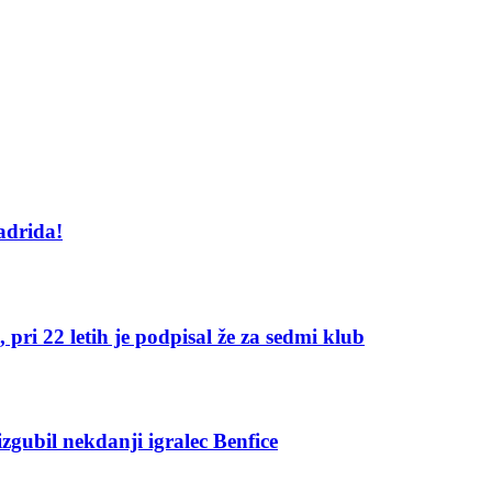
adrida!
, pri 22 letih je podpisal že za sedmi klub
izgubil nekdanji igralec Benfice