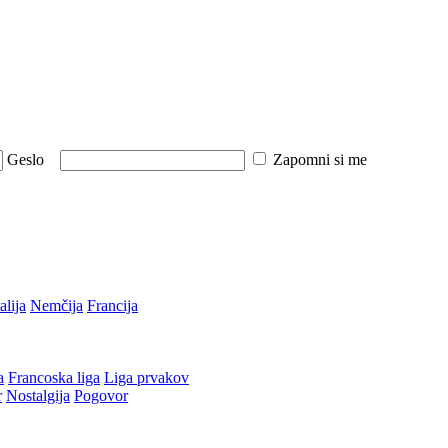
Geslo
Zapomni si me
talija
Nemčija
Francija
a
Francoska liga
Liga prvakov
r
Nostalgija
Pogovor