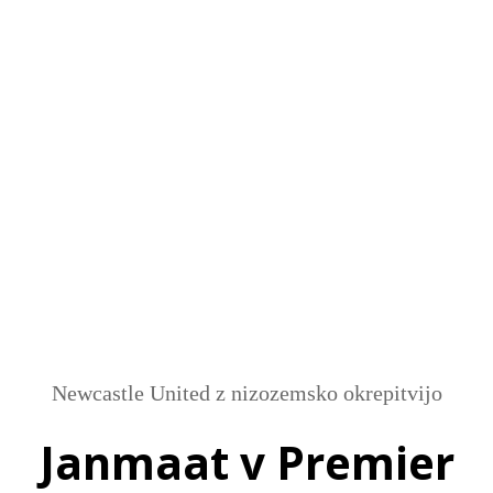
SI
|
RS
|
EN
Newcastle United z nizozemsko okrepitvijo
Janmaat v Premier