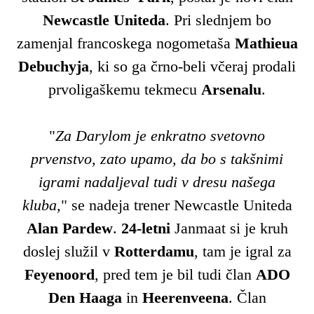
Newcastle
Uniteda
. Pri slednjem bo
zamenjal francoskega nogometaša
Mathieua
Debuchyja
, ki so ga črno-beli včeraj prodali
prvoligaškemu tekmecu
Arsenalu
.
"
Za Darylom je enkratno svetovno
prvenstvo, zato upamo, da bo s takšnimi
igrami nadaljeval tudi v dresu našega
kluba,
" se nadeja trener Newcastle Uniteda
Alan
Pardew
.
24-letni
Janmaat si je kruh
doslej služil v
Rotterdamu
, tam je igral za
Feyenoord
, pred tem je bil tudi član
ADO
Den
Haaga
in
Heerenveena
. Član