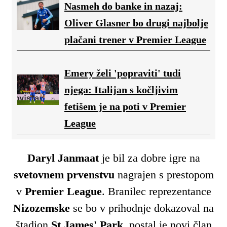
Nasmeh do banke in nazaj:
Oliver Glasner bo drugi najbolje
plačani trener v Premier League
Emery želi 'popraviti' tudi
njega: Italijan s kočljivim
fetišem je na poti v Premier
League
Daryl Janmaat
je bil za dobre igre na
svetovnem
prvenstvu
nagrajen s prestopom
v
Premier
League
. Branilec reprezentance
Nizozemske
se bo v prihodnje dokazoval na
štadion
St James' Park
, postal je novi član