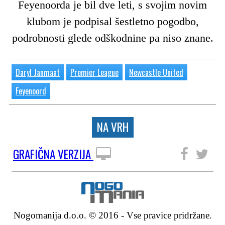
Feyenoorda je bil dve leti, s svojim novim
klubom je podpisal šestletno pogodbo,
podrobnosti glede odškodnine pa niso znane.
Daryl Janmaat
Premier League
Newcastle United
Feyenoord
NA VRH
GRAFIČNA VERZIJA
SLEDITE NAM
Nogomanija d.o.o. © 2016 - Vse pravice pridržane.