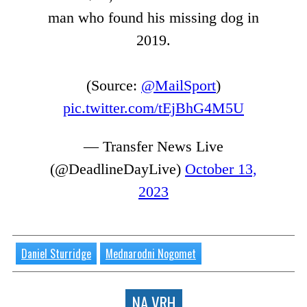
man who found his missing dog in
2019.
(Source:
@MailSport
)
pic.twitter.com/tEjBhG4M5U
— Transfer News Live
(@DeadlineDayLive)
October 13,
2023
Daniel Sturridge
Mednarodni Nogomet
NA VRH