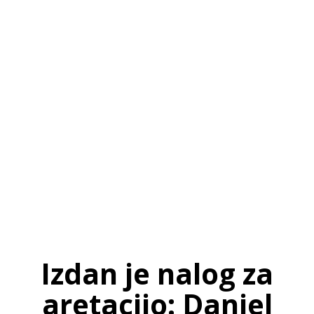
SI
|
RS
|
EN
Izdan je nalog za
aretacijo: Daniel