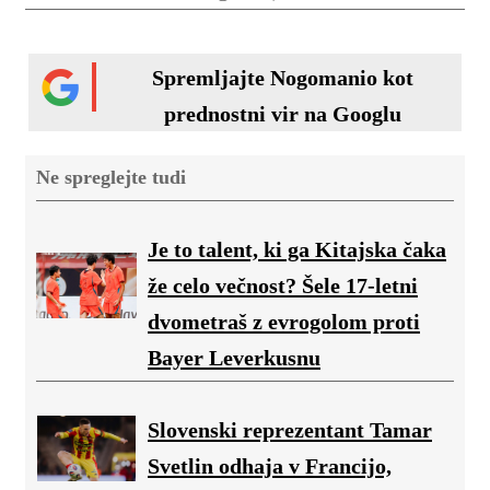
Spremljajte Nogomanio kot
prednostni vir na Googlu
Ne spreglejte tudi
Je to talent, ki ga Kitajska čaka
že celo večnost? Šele 17-letni
dvometraš z evrogolom proti
Bayer Leverkusnu
Slovenski reprezentant Tamar
Svetlin odhaja v Francijo,