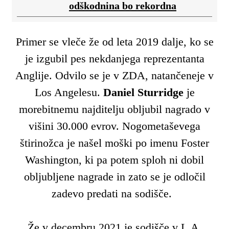
odškodnina bo rekordna
Primer se vleče že od leta 2019 dalje, ko se
je izgubil pes nekdanjega reprezentanta
Anglije. Odvilo se je v ZDA, natančeneje v
Los Angelesu.
Daniel Sturridge
je
morebitnemu najditelju obljubil nagrado v
višini 30.000 evrov. Nogometaševega
štirinožca je našel moški po imenu Foster
Washington, ki pa potem sploh ni dobil
obljubljene nagrade in zato se je odločil
zadevo predati na sodišče.
Že v decembru 2021 je sodišče v L.A.