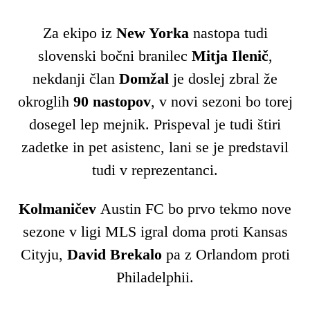
Za ekipo iz
New Yorka
nastopa tudi
slovenski bočni branilec
Mitja Ilenič
,
nekdanji član
Domžal
je doslej zbral že
okroglih
90 nastopov
, v novi sezoni bo torej
dosegel lep mejnik. Prispeval je tudi štiri
zadetke in pet asistenc, lani se je predstavil
tudi v reprezentanci.
Kolmaničev
Austin FC bo prvo tekmo nove
sezone v ligi MLS igral doma proti Kansas
Cityju,
David Brekalo
pa z Orlandom proti
Philadelphii.