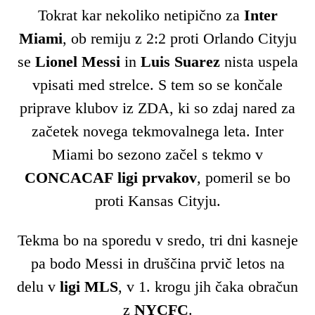
Tokrat kar nekoliko netipično za
Inter
Miami
, ob remiju z 2:2 proti Orlando Cityju
se
Lionel Messi
in
Luis Suarez
nista uspela
vpisati med strelce. S tem so se končale
priprave klubov iz ZDA, ki so zdaj nared za
začetek novega tekmovalnega leta. Inter
Miami bo sezono začel s tekmo v
CONCACAF ligi prvakov
, pomeril se bo
proti Kansas Cityju.
Tekma bo na sporedu v sredo, tri dni kasneje
pa bodo Messi in druščina prvič letos na
delu v
ligi MLS
, v 1. krogu jih čaka obračun
z
NYCFC
.