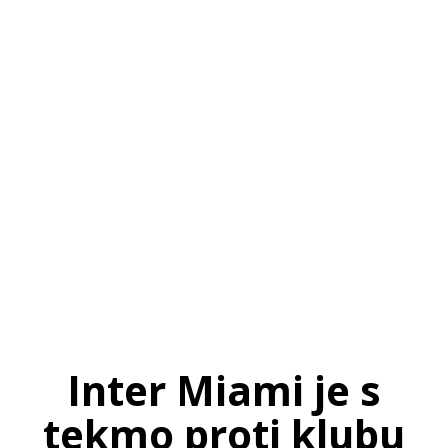
SI
|
RS
|
EN
Inter Miami je s
tekmo proti klubu