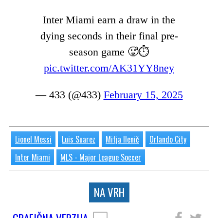
Inter Miami earn a draw in the
dying seconds in their final pre-
season game 🥵⏱️
pic.twitter.com/AK31YY8ney
— 433 (@433)
February 15, 2025
Lionel Messi
Luis Suarez
Mitja Ilenič
Orlando City
Inter Miami
MLS - Major League Soccer
NA VRH