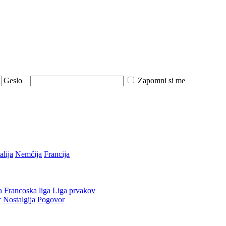
Geslo
Zapomni si me
talija
Nemčija
Francija
a
Francoska liga
Liga prvakov
r
Nostalgija
Pogovor