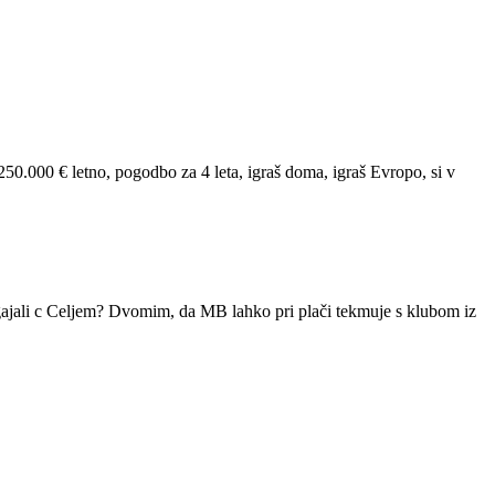
250.000 € letno, pogodbo za 4 leta, igraš doma, igraš Evropo, si v
ogajali c Celjem? Dvomim, da MB lahko pri plači tekmuje s klubom iz