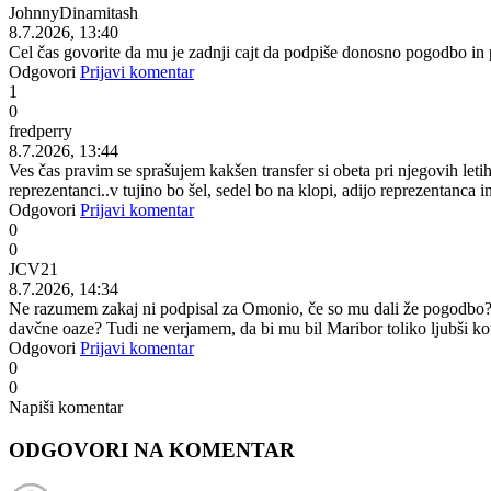
JohnnyDinamitash
8.7.2026, 13:40
Cel čas govorite da mu je zadnji cajt da podpiše donosno pogodbo in 
Odgovori
Prijavi komentar
1
0
fredperry
8.7.2026, 13:44
Ves čas pravim se sprašujem kakšen transfer si obeta pri njegovih leti
reprezentanci..v tujino bo šel, sedel bo na klopi, adijo reprezentanca 
Odgovori
Prijavi komentar
0
0
JCV21
8.7.2026, 14:34
Ne razumem zakaj ni podpisal za Omonio, če so mu dali že pogodbo? To
davčne oaze? Tudi ne verjamem, da bi mu bil Maribor toliko ljubši kot
Odgovori
Prijavi komentar
0
0
Napiši komentar
ODGOVORI NA KOMENTAR