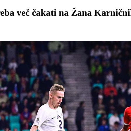
eba več čakati na Žana Karnični