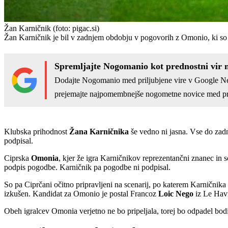
Žan Karničnik
(foto: pigac.si)
Žan Karničnik je bil v zadnjem obdobju v pogovorih z Omonio, ki so z
Spremljajte Nogomanio kot prednostni vir 
Dodajte Nogomanio med priljubjene vire v Google N
prejemajte najpomembnejše nogometne novice med pr
Klubska prihodnost
Žana Karničnika
še vedno ni jasna. Vse do zad
podpisal.
Ciprska
Omonia
, kjer že igra Karničnikov reprezentančni znanec in 
podpis pogodbe. Karničnik pa pogodbe ni podpisal.
So pa Ciprčani očitno pripravljeni na scenarij, po katerem Karničnika 
izkušen. Kandidat za Omonio je postal Francoz
Loic Nego
iz Le Havr
Obeh igralcev Omonia verjetno ne bo pripeljala, torej bo odpadel bodi