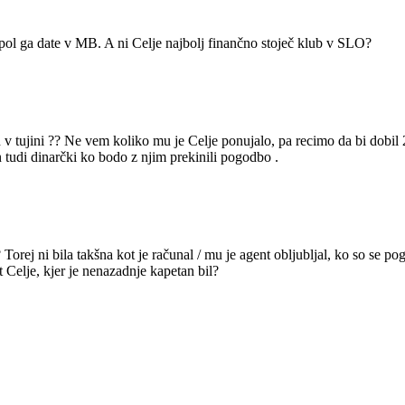
pol ga date v MB. A ni Celje najbolj finančno stoječ klub v SLO?
h v tujini ?? Ne vem koliko mu je Celje ponujalo, pa recimo da bi dobil 
in tudi dinarčki ko bodo z njim prekinili pogodbo .
rej ni bila takšna kot je računal / mu je agent obljubljal, ko so se p
 Celje, kjer je nenazadnje kapetan bil?