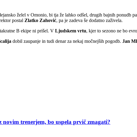
ejansko želel v Omonio, bi tja že lahko odšel, drugih bajnih ponudb pa o
rektor postal
Zlatko Zahović
, pa je zadeva še dodatno zaživela.
takratne B ekipe ni prišel. V
Ljudskem vrtu
, kjer to sezono ne bo ev
calija
dobil zaupanje in tudi denar za nekaj močnejših pogodb.
Jan Ml
z novim trenerjem, bo uspela prvič zmagati?