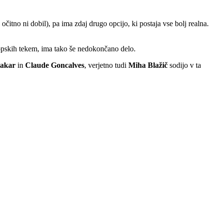
čitno ni dobil), pa ima zdaj drugo opcijo, ki postaja vse bolj realna.
ropskih tekem, ima tako še nedokončano delo.
akar
in
Claude Goncalves
, verjetno tudi
Miha Blažič
sodijo v ta