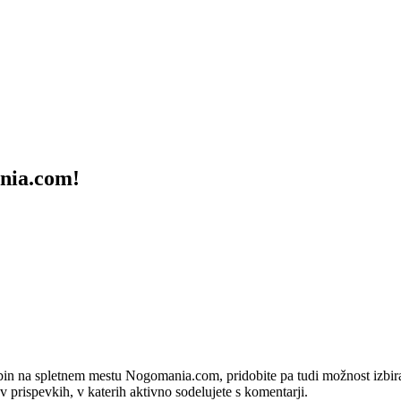
ania.com!
bin na spletnem mestu Nogomania.com, pridobite pa tudi možnost izbiran
 v prispevkih, v katerih aktivno sodelujete s komentarji.