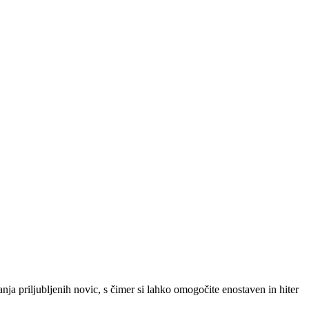
SLO
|
SRB
|
ENG
ja priljubljenih novic, s čimer si lahko omogočite enostaven in hiter