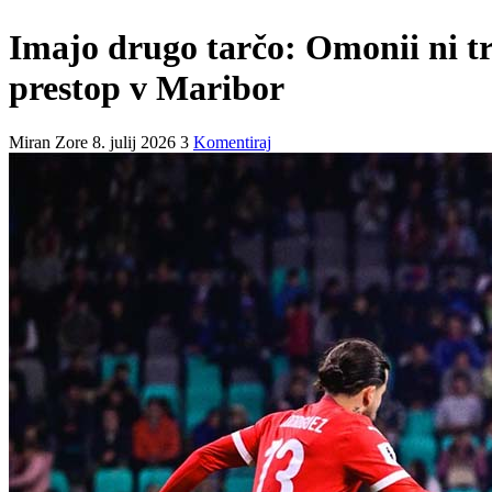
Imajo drugo tarčo: Omonii ni tr
prestop v Maribor
Miran Zore
8. julij 2026
3
Komentiraj