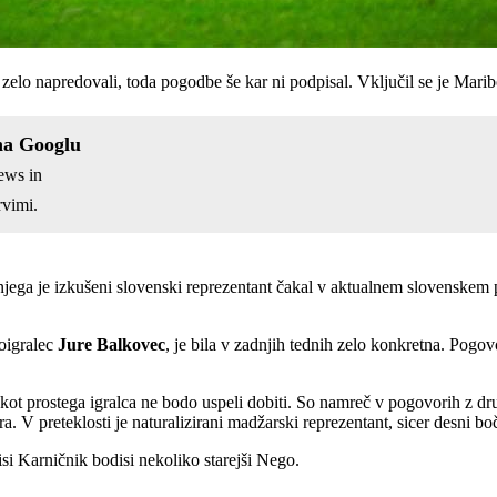
elo napredovali, toda pogodbe še kar ni podpisal. Vključil se je Marib
na Googlu
ews in
vimi.
njega je izkušeni slovenski reprezentant čakal v aktualnem slovenskem
soigralec
Jure Balkovec
, je bila v zadnjih tednih zelo konkretna. Pogovo
kot prostega igralca ne bodo uspeli dobiti. So namreč v pogovorih z dru
a. V preteklosti je naturalizirani madžarski reprezentant, sicer desni b
si Karničnik bodisi nekoliko starejši Nego.