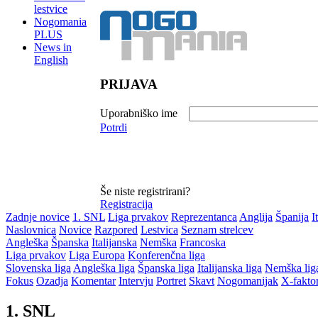
lestvice
Nogomania
PLUS
News in
English
PRIJAVA
Uporabniško ime
Potrdi
Še niste registrirani?
Registracija
Zadnje novice
1. SNL
Liga prvakov
Reprezentanca
Anglija
Španija
I
Naslovnica
Novice
Razpored
Lestvica
Seznam strelcev
Angleška
Španska
Italijanska
Nemška
Francoska
Liga prvakov
Liga Europa
Konferenčna liga
Slovenska liga
Angleška liga
Španska liga
Italijanska liga
Nemška lig
Fokus
Ozadja
Komentar
Intervju
Portret
Skavt
Nogomanijak
X-fakto
1. SNL