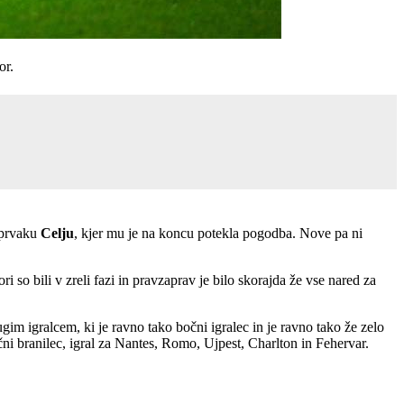
or.
 prvaku
Celju
, kjer mu je na koncu potekla pogodba. Nove pa ni
ri so bili v zreli fazi in pravzaprav je bilo skorajda že vse nared za
gim igralcem, ki je ravno tako bočni igralec in je ravno tako že zelo
očni branilec, igral za Nantes, Romo, Ujpest, Charlton in Fehervar.