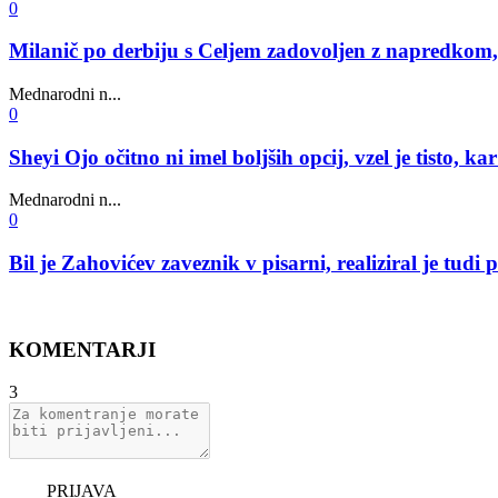
0
Milanič po derbiju s Celjem zadovoljen z napredkom, to
Mednarodni n...
0
Sheyi Ojo očitno ni imel boljših opcij, vzel je tisto, ka
Mednarodni n...
0
Bil je Zahovićev zaveznik v pisarni, realiziral je tu
KOMENTARJI
3
PRIJAVA