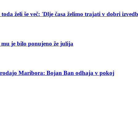
da želi še več: 'Dlje časa želimo trajati v dobri izvedb
r mu je bilo ponujeno že julija
di prodajo Maribora: Bojan Ban odhaja v pokoj