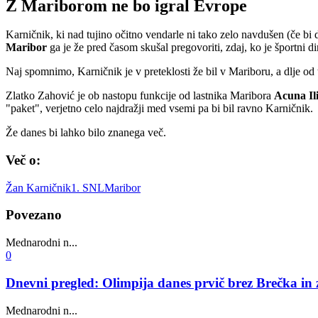
Z Mariborom ne bo igral Evrope
Karničnik, ki nad tujino očitno vendarle ni tako zelo navdušen (če bi d
Maribor
ga je že pred časom skušal pregovoriti, zdaj, ko je športni di
Naj spomnimo, Karničnik je v preteklosti že bil v Mariboru, a dlje od 
Zlatko Zahović je ob nastopu funkcije od lastnika Maribora
Acuna Ili
"paket", verjetno celo najdražji med vsemi pa bi bil ravno Karničnik.
Že danes bi lahko bilo znanega več.
Več o:
Žan Karničnik
1. SNL
Maribor
Povezano
Mednarodni n...
0
Dnevni pregled: Olimpija danes prvič brez Brečka in 
Mednarodni n...