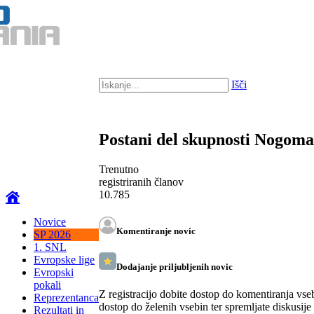
Išči
Postani del skupnosti Nogom
Trenutno
registriranih članov
10.785
Novice
Komentiranje novic
SP 2026
1. SNL
Evropske lige
Dodajanje priljubljenih novic
Evropski
pokali
Z registracijo dobite dostop do komentiranja vse
Reprezentanca
dostop do želenih vsebin ter spremljate diskusije
Rezultati in