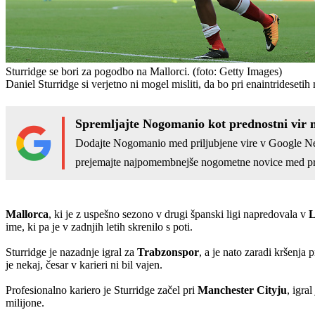
Sturridge se bori za pogodbo na Mallorci.
(foto: Getty Images)
Daniel Sturridge si verjetno ni mogel misliti, da bo pri enaintridesetih
Spremljajte Nogomanio kot prednostni vir 
Dodajte Nogomanio med priljubjene vire v Google N
prejemajte najpomembnejše nogometne novice med pr
Mallorca
, ki je z uspešno sezono v drugi španski ligi napredovala v
L
ime, ki pa je v zadnjih letih skrenilo s poti.
Sturridge je nazadnje igral za
Trabzonspor
, a je nato zaradi kršenja
je nekaj, česar v karieri ni bil vajen.
Profesionalno kariero je Sturridge začel pri
Manchester Cityju
, igral
milijone.