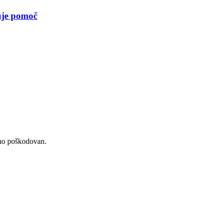
uje pomoč
ično poškodovan.