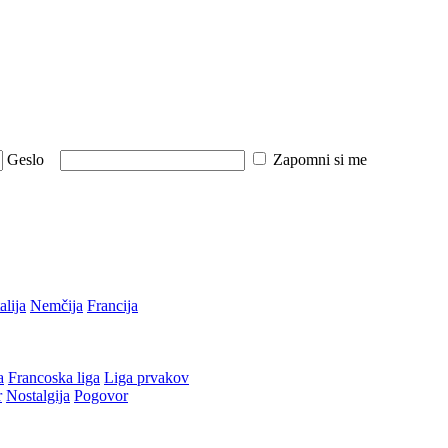
Geslo
Zapomni si me
talija
Nemčija
Francija
a
Francoska liga
Liga prvakov
r
Nostalgija
Pogovor