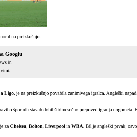
 moral na preizkušnjo.
na Googlu
ews in
vimi.
a Ligo
, je na preizkušnjo povabila zanimivega igralca. Angleški napa
 pravil o športnih stavah dobil štirimesečno prepoved igranja nogometa. E
 je za
Chelsea
,
Bolton
,
Liverpool
in
WBA
. Bil je angleški prvak, osvo