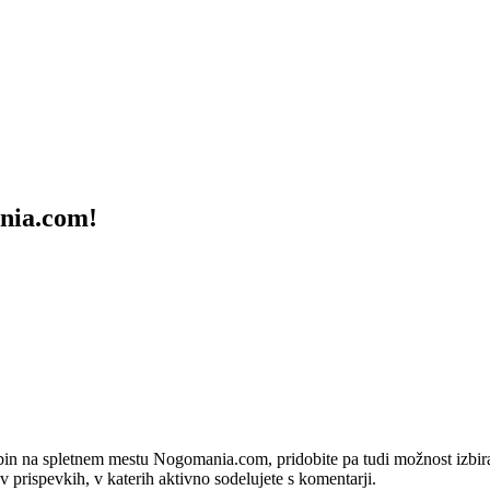
ania.com!
bin na spletnem mestu Nogomania.com, pridobite pa tudi možnost izbiran
 v prispevkih, v katerih aktivno sodelujete s komentarji.