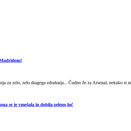
l Madridom!
anja za zelo, zelo dragega zdraharja... Čudno že za Arsenal, nekako si n
ona se je vmešala in dobila zeleno luč