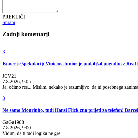
PREKLIČI
Shrani
Zadnji komentarji
3
Konec je špekulacij: Vinicius Junior je podaljšal pogodbo z Rea
JCV21
7.8.2026, 9:05
Ja, očitno res... Mislim, nekako je razumljivo, da ni posebnega zanim
3
Ne samo Mourinho, tudi Hansi Flick zna prijeti za telefon! Barcel
GaGa1988
7.8.2026, 9:00
Vidim, da ti tudi logika ne gre.