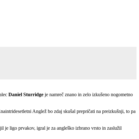
dalec
Daniel Sturridge
je namreč znano in zelo izkušeno nogometno
naintridesetletni Anglež bo zdaj skušal prepričati na preizkušnji, to pa
jil je ligo prvakov, igral je za angleško izbrano vrsto in zaslužil