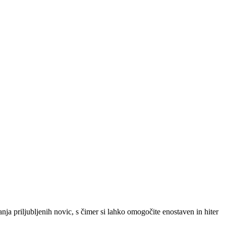
SLO
|
SRB
|
ENG
ja priljubljenih novic, s čimer si lahko omogočite enostaven in hiter