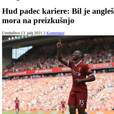
Hud padec kariere: Bil je anglešk
mora na preizkušnjo
Uredništvo
13. julij 2021
2
Komentiraj