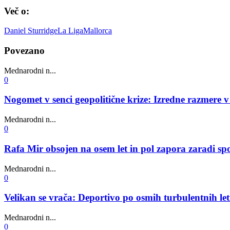
Več o:
Daniel Sturridge
La Liga
Mallorca
Povezano
Mednarodni n...
0
Nogomet v senci geopolitične krize: Izredne razmere 
Mednarodni n...
0
Rafa Mir obsojen na osem let in pol zapora zaradi s
Mednarodni n...
0
Velikan se vrača: Deportivo po osmih turbulentnih le
Mednarodni n...
0