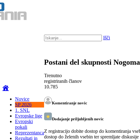
Išči
Postani del skupnosti Nogom
Trenutno
registriranih članov
10.785
Novice
Komentiranje novic
SP 2026
1. SNL
Evropske lige
Dodajanje priljubljenih novic
Evropski
pokali
Z registracijo dobite dostop do komentiranja vse
Reprezentanca
dostop do želenih vsebin ter spremljate diskusije
Rezultati in