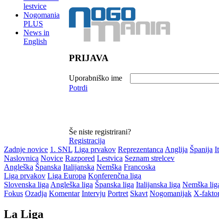
lestvice
Nogomania
PLUS
News in
English
PRIJAVA
Uporabniško ime
Potrdi
Še niste registrirani?
Registracija
Zadnje novice
1. SNL
Liga prvakov
Reprezentanca
Anglija
Španija
I
Naslovnica
Novice
Razpored
Lestvica
Seznam strelcev
Angleška
Španska
Italijanska
Nemška
Francoska
Liga prvakov
Liga Europa
Konferenčna liga
Slovenska liga
Angleška liga
Španska liga
Italijanska liga
Nemška lig
Fokus
Ozadja
Komentar
Intervju
Portret
Skavt
Nogomanijak
X-fakto
La Liga