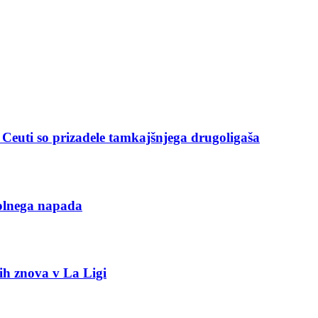
v Ceuti so prizadele tamkajšnjega drugoligaša
polnega napada
tih znova v La Ligi