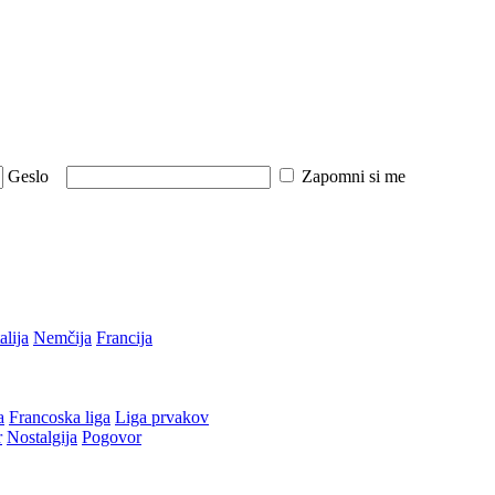
Geslo
Zapomni si me
talija
Nemčija
Francija
a
Francoska liga
Liga prvakov
r
Nostalgija
Pogovor