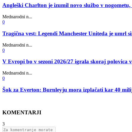
Angleški Charlton je izumil novo službo v nogometu, l
Mednarodni n...
0
Tragična vest: Legendi Manchester Uniteda je umrl sin
Mednarodni n...
0
V Evropi bo v sezoni 2026/27 igrala skoraj polovica 
Mednarodni n...
0
Šok za Everton: Burnleyju mora izplačati kar 40 mil
KOMENTARJI
3