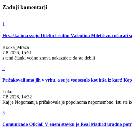
Zadnji komentarji
1
Hrvaška ima svojo Diletto Leotto: Valentina Miletić zna očarati s
Kocka_Mraza
7.8.2026, 15:51
s temi članki vedno znova nakazujete da ste debili
2
Pričakovali smo jih v vrhu, a se je vse sesulo kot hiša iz kart! K
Loko
7.8.2026, 14:32
Kaj je Nogomanija pričakovala je popolnoma nepomembno. Isti ste ko
5
Comunicado Oficial! V enem stavku je Real Madrid uradno potrdi