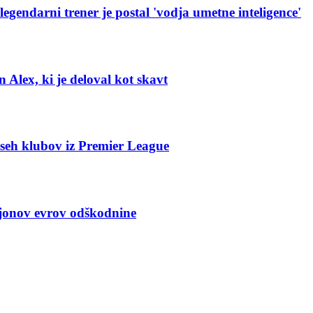
egendarni trener je postal 'vodja umetne inteligence'
 Alex, ki je deloval kot skavt
vseh klubov iz Premier League
ijonov evrov odškodnine