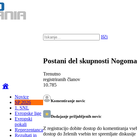
Išči
Postani del skupnosti Nogom
Trenutno
registriranih članov
10.785
Novice
Komentiranje novic
SP 2026
1. SNL
Evropske lige
Dodajanje priljubljenih novic
Evropski
pokali
Z registracijo dobite dostop do komentiranja vse
Reprezentanca
dostop do želenih vsebin ter spremljate diskusije
Rezultati in