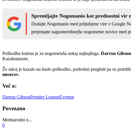
Spremljajte Nogomanio kot prednostni vir 
Dodajte Nogomanio med priljubjene vire v Google N
prejemajte najpomembnejše nogometne novice med pr
Poškodba kolena je za nogometaša nekaj najhujšega.
Darron Gibson
Kazahstanom.
Že takoj je kazalo na hudo poškodbo, podrobni pregledi pa so potrdi
mesecev
.
Več o:
Darron Gibson
Premier League
Everton
Povezano
Mednarodni n...
0