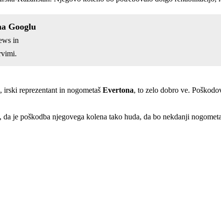
na Googlu
ews in
vimi.
, irski reprezentant in nogometaš
Evertona
, to zelo dobro ve. Poškodov
li, da je poškodba njegovega kolena tako huda, da bo nekdanji nogomet