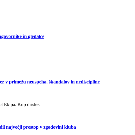
ogovornike in gledalce
oper v primežu neuspeha, škandalov in nediscipline
t Ekipa. Kup driske.
l največji prestop v zgodovini kluba