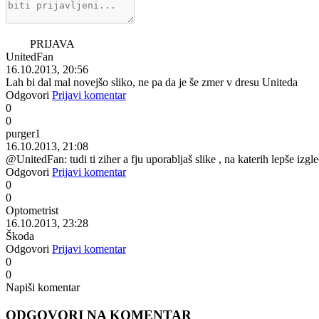
PRIJAVA
UnitedFan
16.10.2013, 20:56
Lah bi dal mal novejšo sliko, ne pa da je še zmer v dresu Uniteda
Odgovori
Prijavi komentar
0
0
purger1
16.10.2013, 21:08
@UnitedFan: tudi ti ziher a fju uporabljaš slike , na katerih lepše izgl
Odgovori
Prijavi komentar
0
0
Optometrist
16.10.2013, 23:28
Škoda
Odgovori
Prijavi komentar
0
0
Napiši komentar
ODGOVORI NA KOMENTAR