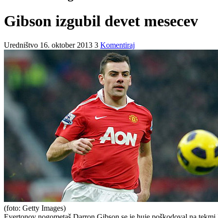
Gibson izgubil devet mesecev
Uredništvo
16. oktober 2013
3
Komentiraj
(foto: Getty Images)
Evertonov nogometaš Darron Gibson se je huje poškodoval na tekmi Ir