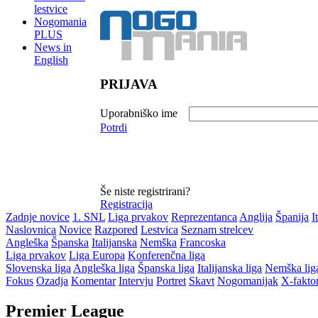
lestvice
Nogomania
PLUS
News in
English
PRIJAVA
Uporabniško ime
Potrdi
Še niste registrirani?
Registracija
Zadnje novice
1. SNL
Liga prvakov
Reprezentanca
Anglija
Španija
I
Naslovnica
Novice
Razpored
Lestvica
Seznam strelcev
Angleška
Španska
Italijanska
Nemška
Francoska
Liga prvakov
Liga Europa
Konferenčna liga
Slovenska liga
Angleška liga
Španska liga
Italijanska liga
Nemška lig
Fokus
Ozadja
Komentar
Intervju
Portret
Skavt
Nogomanijak
X-fakto
Premier League