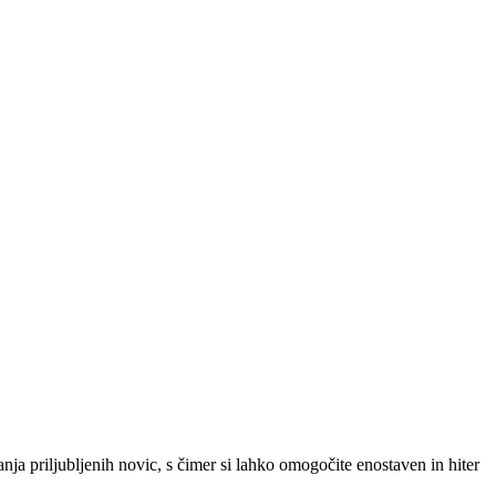
SLO
|
SRB
|
ENG
ja priljubljenih novic, s čimer si lahko omogočite enostaven in hiter