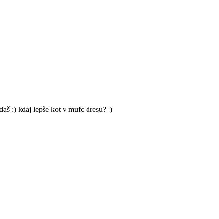
edaš :) kdaj lepše kot v mufc dresu? :)