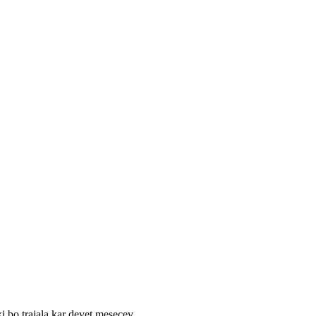
 bo trajala kar devet mesecev.