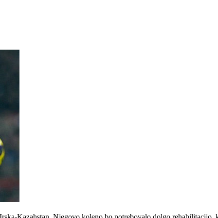
ska-Kazahstan. Njegovo koleno bo potrebovalo dolgo rehabilitacijo, ki