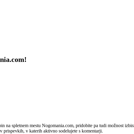
ania.com!
bin na spletnem mestu Nogomania.com, pridobite pa tudi možnost izbiran
 v prispevkih, v katerih aktivno sodelujete s komentarji.