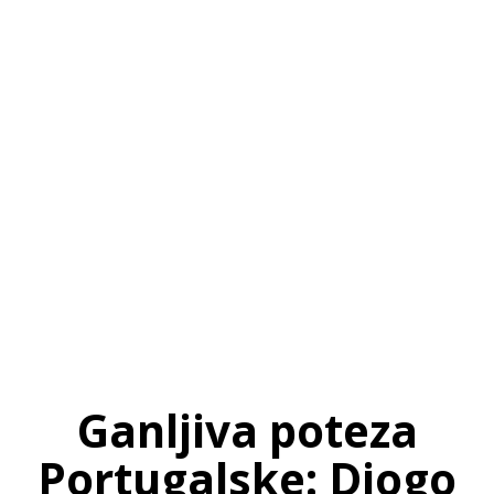
SI
|
RS
|
EN
Ganljiva poteza
Portugalske: Diogo