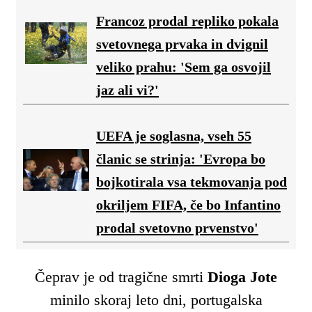
Francoz prodal repliko pokala
svetovnega prvaka in dvignil
veliko prahu: 'Sem ga osvojil
jaz ali vi?'
UEFA je soglasna, vseh 55
članic se strinja: 'Evropa bo
bojkotirala vsa tekmovanja pod
okriljem FIFA, če bo Infantino
prodal svetovno prvenstvo'
Čeprav je od tragične smrti
Dioga Jote
minilo skoraj leto dni, portugalska