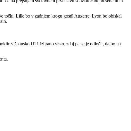
ini. Že na prejšnjem svetovnem prvenstvu so Maročani presenetili in
dve točki. Lille bo v zadnjem krogu gostil Auxerre, Lyon bo obiskal
main.
vpoklic v špansko U21 izbrano vrsto, zdaj pa se je odločil, da bo na
enta.