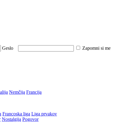
Geslo
Zapomni si me
talija
Nemčija
Francija
a
Francoska liga
Liga prvakov
r
Nostalgija
Pogovor