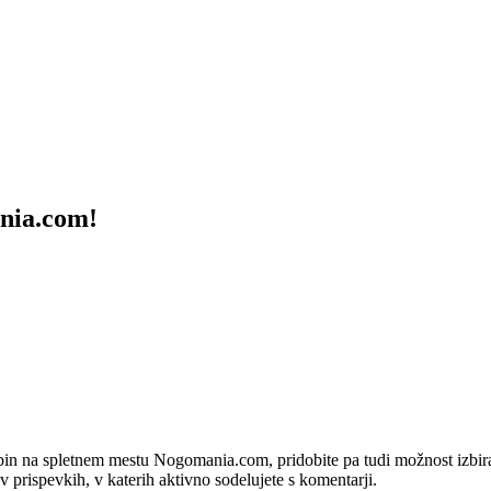
ania.com!
bin na spletnem mestu Nogomania.com, pridobite pa tudi možnost izbiran
 v prispevkih, v katerih aktivno sodelujete s komentarji.