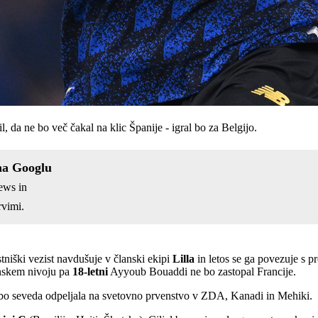
l, da ne bo več čakal na klic Španije - igral bo za Belgijo.
na Googlu
ews in
vimi.
tniški vezist navdušuje v članski ekipi
Lilla
in letos se ga povezuje s 
anskem nivoju pa
18-letni
Ayyoub Bouaddi ne bo zastopal Francije.
a bo seveda odpeljala na svetovno prvenstvo v ZDA, Kanadi in Mehiki.