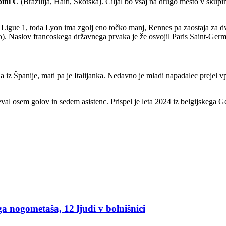
pini C
(Brazilija, Haiti, Škotska). Ciljal bo vsaj na drugo mesto v skup
o v Ligue 1, toda Lyon ima zgolj eno točko manj, Rennes pa zaostaja za 
o). Naslov francoskega državnega prvaka je že osvojil Paris Saint-Ger
aja iz Španije, mati pa je Italijanka. Nedavno je mladi napadalec prejel 
val osem golov in sedem asistenc. Prispel je leta 2024 iz belgijskega G
ega nogometaša, 12 ljudi v bolnišnici