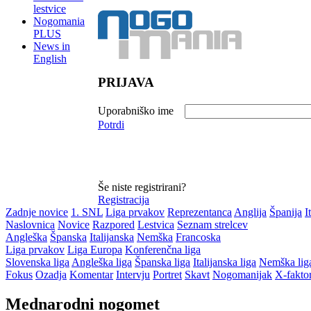
lestvice
Nogomania
PLUS
News in
English
PRIJAVA
Uporabniško ime
Potrdi
Še niste registrirani?
Registracija
Zadnje novice
1. SNL
Liga prvakov
Reprezentanca
Anglija
Španija
I
Naslovnica
Novice
Razpored
Lestvica
Seznam strelcev
Angleška
Španska
Italijanska
Nemška
Francoska
Liga prvakov
Liga Europa
Konferenčna liga
Slovenska liga
Angleška liga
Španska liga
Italijanska liga
Nemška lig
Fokus
Ozadja
Komentar
Intervju
Portret
Skavt
Nogomanijak
X-fakto
Mednarodni nogomet