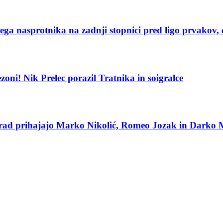
ega nasprotnika na zadnji stopnici pred ligo prvakov, 
sezoni! Nik Prelec porazil Tratnika in soigralce
rad prihajajo Marko Nikolić, Romeo Jozak in Darko 