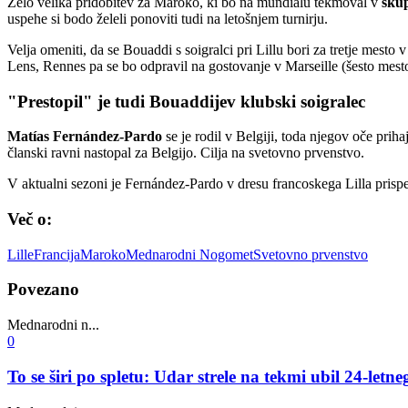
Zelo velika pridobitev za Maroko, ki bo na mundialu tekmoval v
sku
uspehe si bodo želeli ponoviti tudi na letošnjem turnirju.
Velja omeniti, da se Bouaddi s soigralci pri Lillu bori za tretje mest
Lens, Rennes pa se bo odpravil na gostovanje v Marseille (šesto mest
"Prestopil" je tudi Bouaddijev klubski soigralec
Matías Fernández-Pardo
se je rodil v Belgiji, toda njegov oče prih
članski ravni nastopal za Belgijo. Cilja na svetovno prvenstvo.
V aktualni sezoni je Fernández-Pardo v dresu francoskega Lilla prispe
Več o:
Lille
Francija
Maroko
Mednarodni Nogomet
Svetovno prvenstvo
Povezano
Mednarodni n...
0
To se širi po spletu: Udar strele na tekmi ubil 24-letn