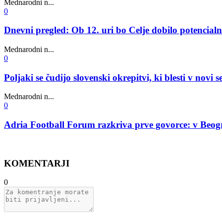
Mednarodni n...
0
Dnevni pregled: Ob 12. uri bo Celje dobilo potencialn
Mednarodni n...
0
Poljaki se čudijo slovenski okrepitvi, ki blesti v novi 
Mednarodni n...
0
Adria Football Forum razkriva prve govorce: v Beog
KOMENTARJI
0