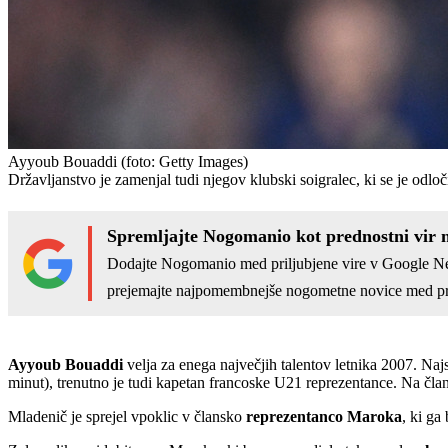
Ayyoub Bouaddi
(foto: Getty Images)
Državljanstvo je zamenjal tudi njegov klubski soigralec, ki se je odloči
Spremljajte Nogomanio kot prednostni vir 
Dodajte Nogomanio med priljubjene vire v Google N
prejemajte najpomembnejše nogometne novice med pr
Ayyoub Bouaddi
velja za enega največjih talentov letnika 2007. Najs
minut), trenutno je tudi kapetan francoske U21 reprezentance. Na čl
Mladenič je sprejel vpoklic v člansko
reprezentanco Maroka
, ki g