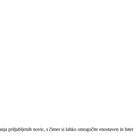
SLO
|
SRB
|
ENG
ja priljubljenih novic, s čimer si lahko omogočite enostaven in hiter