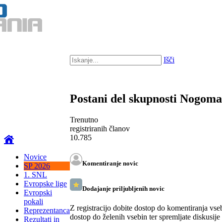
Išči
Postani del skupnosti Nogom
Trenutno
registriranih članov
10.785
Novice
Komentiranje novic
SP 2026
1. SNL
Evropske lige
Dodajanje priljubljenih novic
Evropski
pokali
Z registracijo dobite dostop do komentiranja vse
Reprezentanca
dostop do želenih vsebin ter spremljate diskusije
Rezultati in